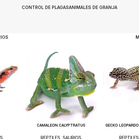
CONTROL DE PLAGAS
ANIMALES DE GRANJA
IOS
M
CAMALEON CALYPTRATUS
GECKO LEOPARDO (
ARRITO
AÑADIR AL CARRITO
AÑAD
OS
REPTILES
,
SAURIOS
REPTILES