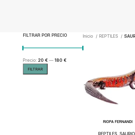
FILTRAR POR PRECIO
Inicio
REPTILES
SAUR
Precio:
20 €
—
180 €
Precio mínimo
Precio máximo
FILTRAR
RIOPA FERNANDI
AÑADIR AL C
REPTILES
,
SAURI