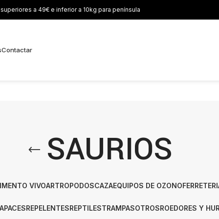
uperiores a 49€ e inferior a 10kg para península
s
Contactar
SAURIOS
IMENTO VIVO
ARTROPODOS
CAZA
EQUIPOS DE OZONO
FERRETERI
APACES
REPELENTES
REPTILES
TRAMPAS
OTROS
ROEDORES Y HU