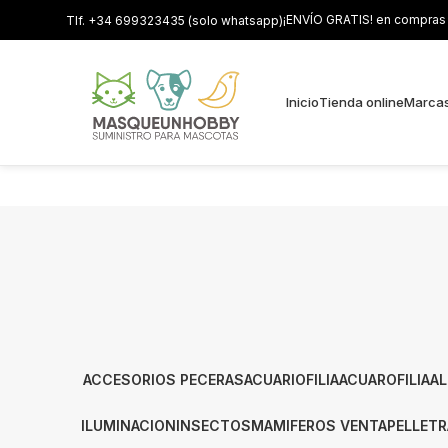
¡ENVÍO GRATIS! en compras s
Tlf. +34 699323435 (solo whatsapp)
Inicio
Tienda online
Marca
ACCESORIOS PECERAS
ACUARIOFILIA
ACUAROFILIA
AL
ILUMINACION
INSECTOS
MAMIFEROS VENTA
PELLET
R