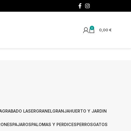
¡SÍGUENOS!
0
0,00
€
A
GRABADO LASER
GRANEL
GRANJA
HUERTO Y JARDIN
RONES
PAJAROS
PALOMAS Y PERDICES
PERROS
GATOS