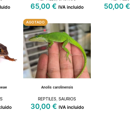
65,00
€
50,00
luido
IVA incluido
AGOTADO
neae
Anolis carolinensis
ARRITO
LEER MÁS
OS
REPTILES
,
SAURIOS
30,00
€
cluido
IVA incluido