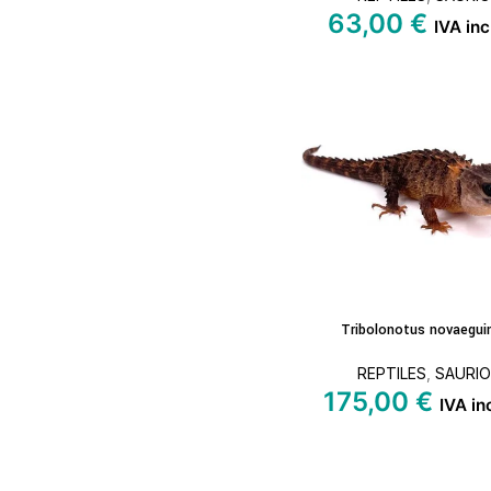
63,00
€
IVA inc
Tribolonotus novaegui
AÑADIR AL C
REPTILES
,
SAURI
175,00
€
IVA in