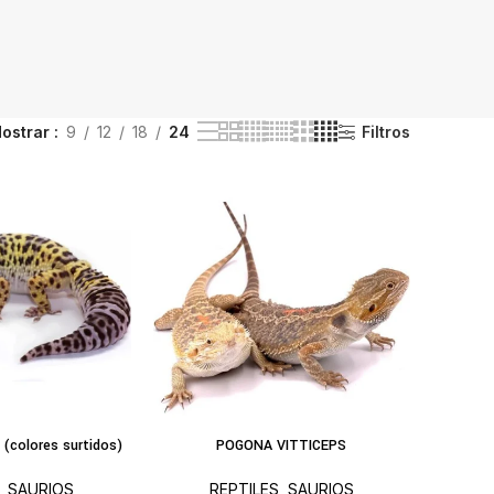
ostrar
9
12
18
24
Filtros
colores surtidos)
POGONA VITTICEPS
IR AL CARRITO
AÑADIR AL CARRITO
,
SAURIOS
REPTILES
,
SAURIOS