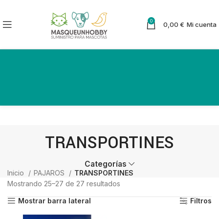
0
0,00
€
Mi cuenta
TRANSPORTINES
Categorías
Inicio
PAJAROS
TRANSPORTINES
Mostrando 25–27 de 27 resultados
Ordenado por los últimos
Mostrar barra lateral
Filtros