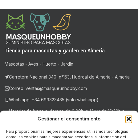
Tienda para mascotas y garden en Almería
Mascotas - Aves - Huerto - Jardín
Carretera Nacional 340, n°153, Huércal de Almería - Almería.
Correo: ventas@masqueunhobby.com
Whatsapp: +34 699323435 (solo whatsapp)
Horario: de lunes a viernes de 9:00h. a 14h y de 16:30h a
20:30h . Sábados de 9:00h a 14:00h.
Gestionar el consentimiento
Para proporcionar las mejores experiencias, utilizamos tecnologías
como las cookies para almacenar y/o acceder a la información del