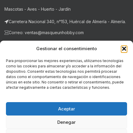
Mascotas - Aves - Huerto - Jardín
Carretera Nacional 340, n°153, Huércal de Almería - Almería.
Correo: ventas@masqueunhobby.com
Whatsapp: +34 699323435 (solo whatsapp)
Gestionar el consentimiento
Horario: de lunes a viernes de 9:00h. a 14h y de 16:30h a
Para proporcionar las mejores experiencias, utilizamos tecnologías
20:30h . Sábados de 9:00h a 14:00h.
como las cookies para almacenar y/o acceder a la información del
dispositivo. Consentir estas tecnologías nos permitirá procesar
datos como el comportamiento de navegación o identificaciones
NOTICIAS RECIENTES
únicas en este sitio. No consentir o retirar el consentimiento, puede
afectar negativamente a ciertas características y funciones.
LEGAL
Aceptar
© Copyright - 2018-2026 masqueunhobby.com. - Todos los
derechos reservados. ღ
Denegar