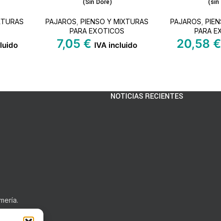
(Sin Dore)
(sin
XTURAS
PAJAROS
,
PIENSO Y MIXTURAS
PAJAROS
,
PIE
PARA EXOTICOS
PARA E
7,05
€
20,58
luido
IVA incluido
NOTICIAS RECIENTES
mería.