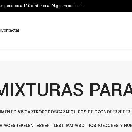
uperiores a 49€ e inferior a 10kg para península
s
Contactar
MIXTURAS PAR
IMENTO VIVO
ARTROPODOS
CAZA
EQUIPOS DE OZONO
FERRETERI
APACES
REPELENTES
REPTILES
TRAMPAS
OTROS
ROEDORES Y HU