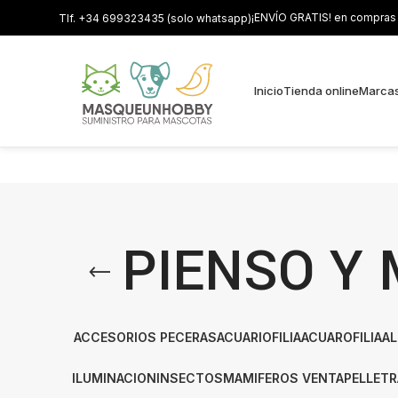
¡ENVÍO GRATIS! en compras s
Tlf. +34 699323435 (solo whatsapp)
Inicio
Tienda online
Marca
PIENSO Y 
ACCESORIOS PECERAS
ACUARIOFILIA
ACUAROFILIA
AL
ILUMINACION
INSECTOS
MAMIFEROS VENTA
PELLET
R