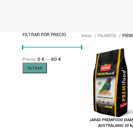
FILTRAR POR PRECIO
Inicio
PAJAROS
PIEN
Precio:
0 €
—
60 €
Precio mínimo
Precio máximo
FILTRAR
JARAD PREMIFOOD DIA
AÑADIR AL CARRITO
AUSTRALIANO 20 k