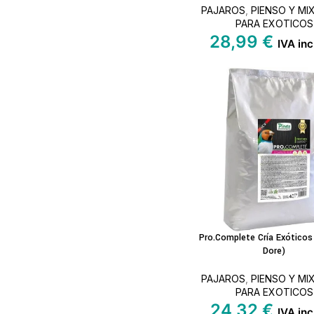
PAJAROS
,
PIENSO Y MI
PARA EXOTICOS
28,99
€
IVA inc
Pro.Complete Cría Exóticos
AÑADIR AL C
Dore)
PAJAROS
,
PIENSO Y MI
PARA EXOTICOS
24,32
€
IVA inc