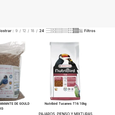
ostrar
9
12
18
24
Filtros
IAMANTE DE GOULD
Nutribird Tucanes T16 10kg
IR AL CARRITO
AÑADIR AL CARRITO
KG
PAJAROS
,
PIENSO Y MIXTURAS