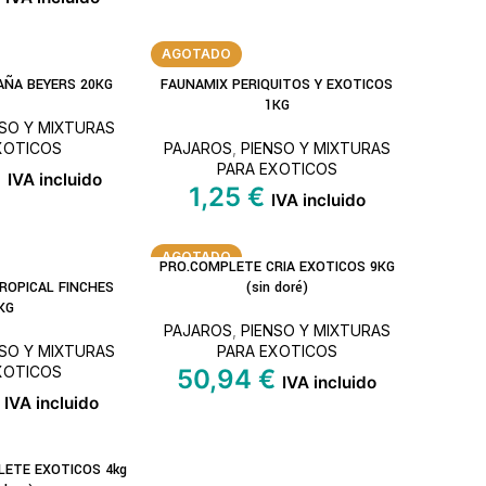
AGOTADO
AÑA BEYERS 20KG
FAUNAMIX PERIQUITOS Y EXOTICOS
LEER MÁS
1KG
NSO Y MIXTURAS
XOTICOS
PAJAROS
,
PIENSO Y MIXTURAS
PARA EXOTICOS
€
IVA incluido
1,25
€
IVA incluido
AGOTADO
PRO.COMPLETE CRIA EXOTICOS 9KG
LEER MÁS
ROPICAL FINCHES
(sin doré)
KG
PAJAROS
,
PIENSO Y MIXTURAS
NSO Y MIXTURAS
PARA EXOTICOS
XOTICOS
50,94
€
IVA incluido
IVA incluido
LETE EXOTICOS 4kg