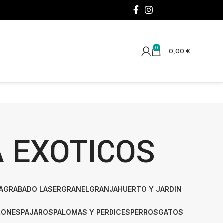
¡SÍGUENOS!
0
0,00
€
A EXOTICOS
A
GRABADO LASER
GRANEL
GRANJA
HUERTO Y JARDIN
RONES
PAJAROS
PALOMAS Y PERDICES
PERROS
GATOS