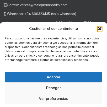
Correo: ventas@masqueunhobby.com
Whatsapp: +34 699323435 (solo whatsapp)
Horario: de lunes a viernes de 9:00h. a 14h y de 16:30h a
20:30h . Sábados de 9:00h a 14:00h.
Gestionar el consentimiento
Para proporcionar las mejores experiencias, utilizamos tecnologías
como las cookies para almacenar y/o acceder a la información del
NOTICIAS RECIENTES
dispositivo. Consentir estas tecnologías nos permitirá procesar
datos como el comportamiento de navegación o identificaciones
únicas en este sitio. No consentir o retirar el consentimiento, puede
LEGAL
afectar negativamente a ciertas características y funciones.
© Copyright - 2018-2026 masqueunhobby.com. - Todos los
derechos reservados. ღ
Aceptar
PROGRAMA KIT DIGITAL FINANCIADO POR LOS FONDOS NEXT
Denegar
GENERATION (EU) DEL MECANISMO DE RECUPERACIÓN Y RESILIENCIA
Ver preferencias