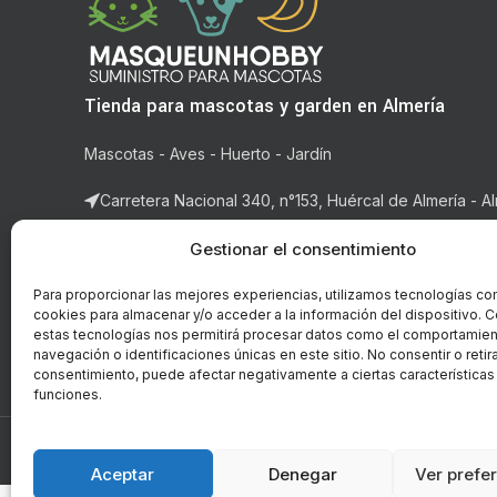
Tienda para mascotas y garden en Almería
Mascotas - Aves - Huerto - Jardín
Carretera Nacional 340, n°153, Huércal de Almería - Al
Correo: ventas@masqueunhobby.com
Gestionar el consentimiento
Whatsapp: +34 699323435 (solo whatsapp)
Para proporcionar las mejores experiencias, utilizamos tecnologías co
cookies para almacenar y/o acceder a la información del dispositivo. C
Horario: de lunes a viernes de 9:00h. a 14h y de 16:3
estas tecnologías nos permitirá procesar datos como el comportamie
14:00h.
navegación o identificaciones únicas en este sitio. No consentir o retira
consentimiento, puede afectar negativamente a ciertas características
funciones.
© Copyright - 2018-2026 masqueunhobby.com. - Todos 
PROGRAMA KIT DIGITAL FI
Aceptar
Denegar
Ver prefe