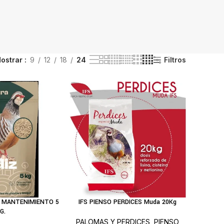
ostrar
9
12
18
24
Filtros
Z MANTENIMIENTO 5
IFS PIENSO PERDICES Muda 20Kg
IR AL CARRITO
AÑADIR AL CARRITO
G.
PALOMAS Y PERDICES
,
PIENSO