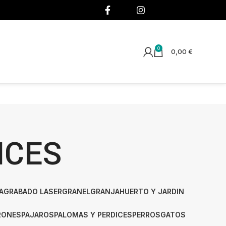
¡SÍGUENOS!
0
0,00
€
ICES
A
GRABADO LASER
GRANEL
GRANJA
HUERTO Y JARDIN
RONES
PAJAROS
PALOMAS Y PERDICES
PERROS
GATOS