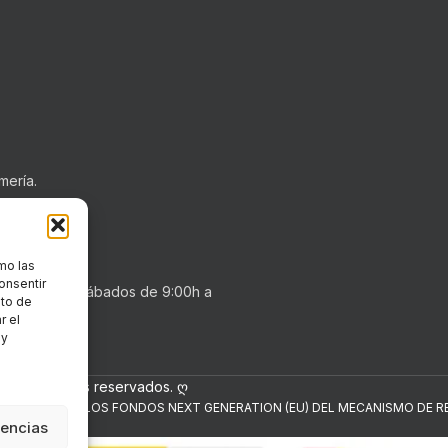
mería.
mo las
onsentir
0h a 20:30h . Sábados de 9:00h a
nto de
r el
 y
los derechos reservados. ღ
NANCIADO POR LOS FONDOS NEXT GENERATION (EU) DEL MECANISMO DE RE
rencias