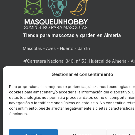
Tienda para mascotas y garden en Almería
Mascotas - Aves - Huerto - Jardín
Carretera Nacional 340, n°153, Huércal de Almería - Al
Correo: ventas@masqueunhobby.com
Gestionar el consentimiento
Whatsapp: +34 699323435 (solo whatsapp)
Para proporcionar las mejores experiencias, utilizamos tecnologías co
cookies para almacenar y/o acceder a la información del dispositivo. C
Horario: de lunes a viernes de 9:00h. a 14h y de 16:3
estas tecnologías nos permitirá procesar datos como el comportamie
14:00h.
navegación o identificaciones únicas en este sitio. No consentir o retira
consentimiento, puede afectar negativamente a ciertas características
funciones.
© Copyright - 2018-2026 masqueunhobby.com. - Todos 
PROGRAMA KIT DIGITAL FI