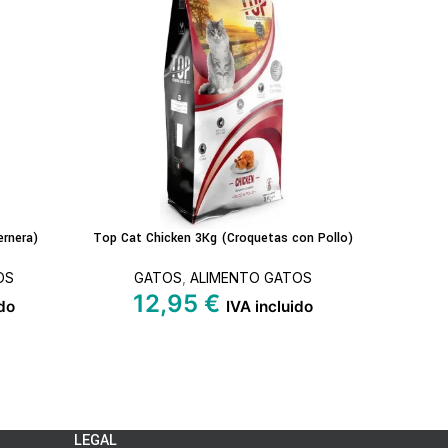
rnera)
Top Cat Chicken 3Kg (Croquetas con Pollo)
The N
LEER MÁS
LEER MÁS
OS
GATOS
,
ALIMENTO GATOS
G
12,95
€
1
ido
IVA incluido
LEGAL