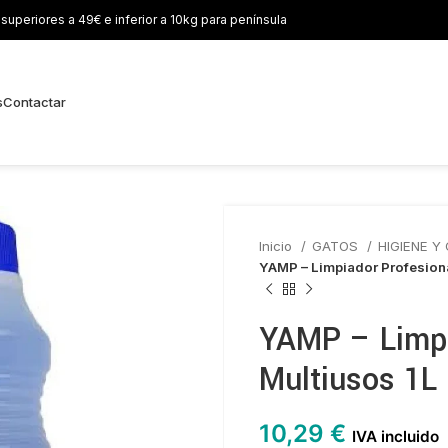
uperiores a 49€ e inferior a 10kg para península
s
Contactar
Inicio
GATOS
HIGIENE Y
YAMP – Limpiador Profesiona
YAMP – Limpi
Multiusos 1L
10,29
€
IVA incluido