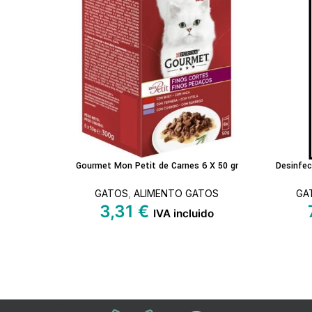
Gourmet Mon Petit de Carnes 6 X 50 gr
Desinfec
LEER MÁS
AÑADIR A
GATOS
,
ALIMENTO GATOS
GA
3,31
€
IVA incluido