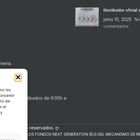
Distribuidor oficial
junio 10, 2025
No
comentarios
mería.
mo las
onsentir
0h a 20:30h . Sábados de 9:00h a
nto de
r el
 y
los derechos reservados. ღ
NANCIADO POR LOS FONDOS NEXT GENERATION (EU) DEL MECANISMO DE RE