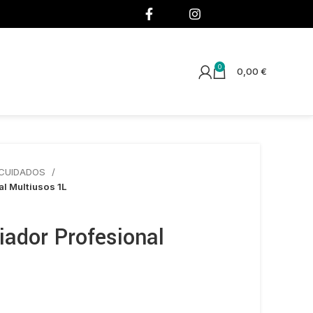
¡SÍGUENOS!
0
0,00
€
 CUIDADOS
l Multiusos 1L
ador Profesional