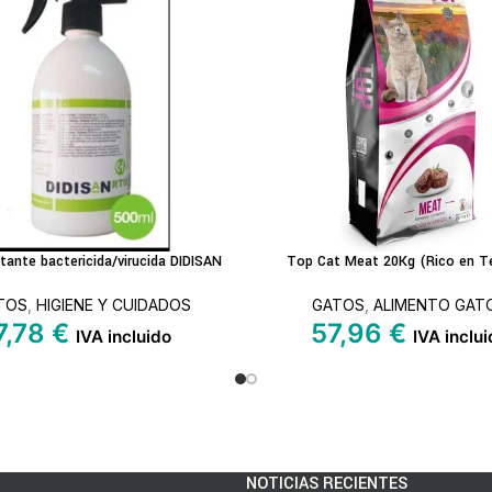
tante bactericida/virucida DIDISAN
Top Cat Meat 20Kg (Rico en Te
L CARRITO
LEER MÁS
TOS
,
HIGIENE Y CUIDADOS
GATOS
,
ALIMENTO GAT
7,78
€
57,96
€
IVA incluido
IVA inclu
NOTICIAS RECIENTES