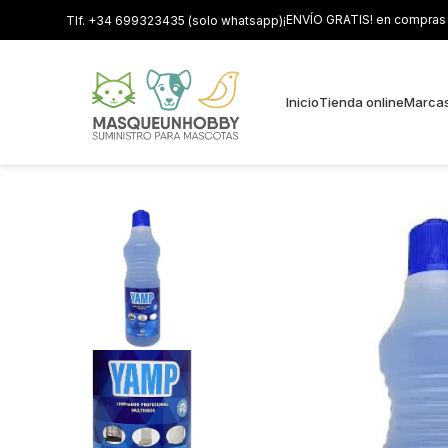
¡ENVÍO GRATIS! en compras s
Tlf. +34 699323435 (solo whatsapp)
Inicio
Tienda online
Marca