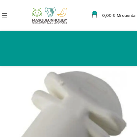
0
0,00
€
Mi cuenta