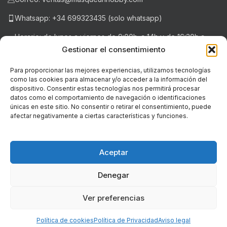
Whatsapp: +34 699323435 (solo whatsapp)
Horario: de lunes a viernes de 9:00h. a 14h y de 16:30h a
20:30h . Sábados de 9:00h a 14:00h.
Gestionar el consentimiento
Para proporcionar las mejores experiencias, utilizamos tecnologías
como las cookies para almacenar y/o acceder a la información del
NOTICIAS RECIENTES
dispositivo. Consentir estas tecnologías nos permitirá procesar
datos como el comportamiento de navegación o identificaciones
únicas en este sitio. No consentir o retirar el consentimiento, puede
LEGAL
afectar negativamente a ciertas características y funciones.
© Copyright - 2018-2026 masqueunhobby.com. - Todos los
derechos reservados. ღ
Aceptar
PROGRAMA KIT DIGITAL FINANCIADO POR LOS FONDOS NEXT
Denegar
GENERATION (EU) DEL MECANISMO DE RECUPERACIÓN Y RESILIENCIA
Ver preferencias
0
Política de cookies
Política de Privacidad
Aviso legal