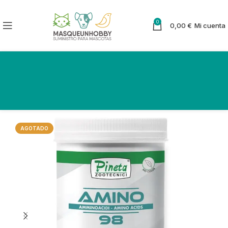
0
0,00
€
Mi cuenta
AGOTADO