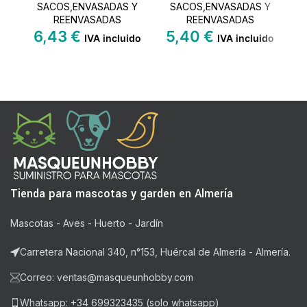
SACOS,ENVASADAS Y
SACOS,ENVASADAS Y
REENVASADAS
REENVASADAS
6,43
€
5,40
€
1
IVA incluido
IVA incluido
Tienda para mascotas y garden en Almería
Mascotas - Aves - Huerto - Jardín
Carretera Nacional 340, n°153, Huércal de Almería - Almería.
Correo: ventas@masqueunhobby.com
Whatsapp: +34 699323435 (solo whatsapp)