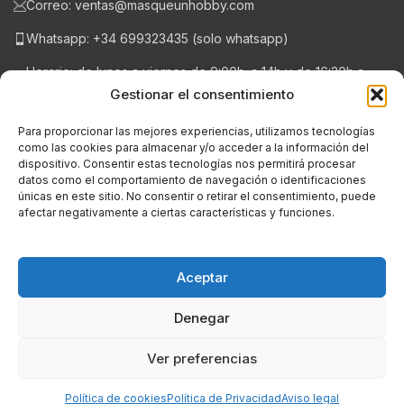
Correo: ventas@masqueunhobby.com
Whatsapp: +34 699323435 (solo whatsapp)
Horario: de lunes a viernes de 9:00h. a 14h y de 16:30h a
20:30h . Sábados de 9:00h a 14:00h.
Gestionar el consentimiento
Para proporcionar las mejores experiencias, utilizamos tecnologías
como las cookies para almacenar y/o acceder a la información del
NOTICIAS RECIENTES
dispositivo. Consentir estas tecnologías nos permitirá procesar
datos como el comportamiento de navegación o identificaciones
únicas en este sitio. No consentir o retirar el consentimiento, puede
LEGAL
afectar negativamente a ciertas características y funciones.
© Copyright - 2018-2026 masqueunhobby.com. - Todos los
derechos reservados. ღ
Aceptar
PROGRAMA KIT DIGITAL FINANCIADO POR LOS FONDOS NEXT
Denegar
GENERATION (EU) DEL MECANISMO DE RECUPERACIÓN Y RESILIENCIA
Ver preferencias
0
Política de cookies
Política de Privacidad
Aviso legal