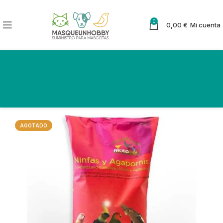
0
0,00
€
Mi cuenta
AGOTADO