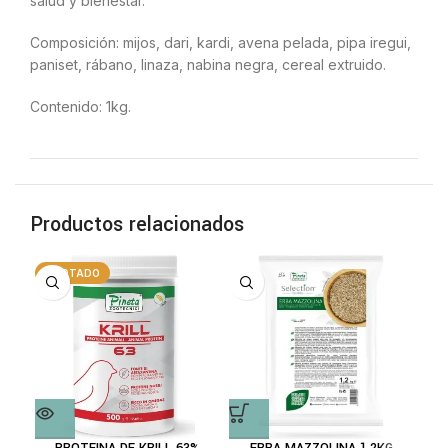
salud y bienestar.
Composición: mijos, dari, kardi, avena pelada, pipa iregui,
paniset, rábano, linaza, nabina negra, cereal extruido.
Contenido: 1kg.
Productos relacionados
AGOTADO
A