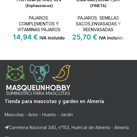
PROTEINA DE KRILL 63%
ERBA MAZZOLINA 1,2KG
CAR
(Enphausiacea)
(PINETA)
PAJAROS
,
PAJAROS
,
SEMILLAS
COMPLEMENTOS Y
SACOS,ENVASADAS Y
VITAMINAS PAJAROS
REENVASADAS
14,94
€
25,70
€
IVA incluido
IVA incluido
Tienda para mascotas y garden en Almería
Mascotas - Aves - Huerto - Jardín
Carretera Nacional 340, n°153, Huércal de Almería - Almería.