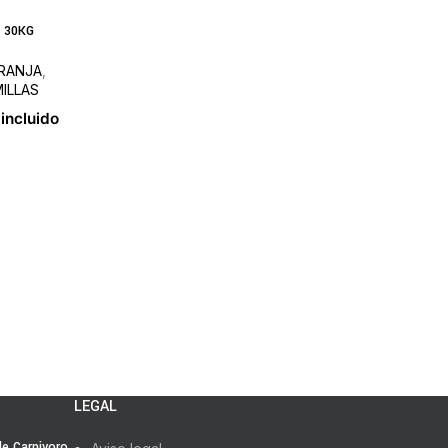
 30KG
GRANJA
,
ILLAS
 incluido
LEGAL
 de Carnivoro