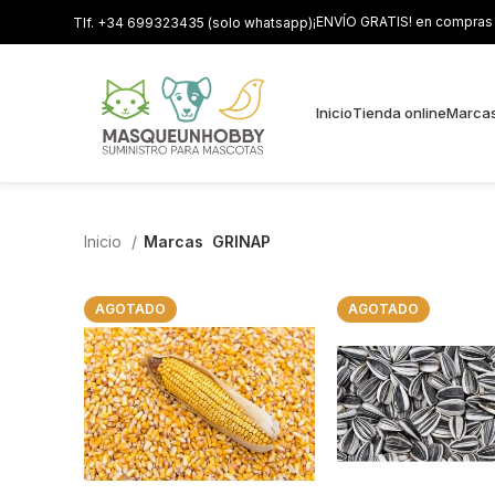
¡ENVÍO GRATIS! en compras s
Tlf. +34 699323435 (solo whatsapp)
Inicio
Tienda online
Marca
Inicio
Marcas
GRINAP
AGOTADO
AGOTADO