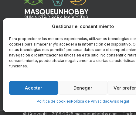
Tienda para mascotas y garden en Almería
Gestionar el consentimiento
Mascotas - Aves - Huerto - Jardín
Para proporcionar las mejores experiencias, utilizamos tecnologías co
cookies para almacenar y/o acceder a la información del dispositivo. C
estas tecnologías nos permitirá procesar datos como el comportamie
Carretera Nacional 340, n°153, Huércal de Almería - Al
navegación o identificaciones únicas en este sitio. No consentir o retira
consentimiento, puede afectar negativamente a ciertas características
Correo: ventas@masqueunhobby.com
funciones.
Whatsapp: +34 699323435 (solo whatsapp)
Horario: de lunes a viernes de 9:00h. a 14h y de 16:3
Aceptar
Denegar
Ver prefe
14:00h.
Política de cookies
Política de Privacidad
Aviso legal
© Copyright - 2018-2026 masqueunhobby.com. - Todos 
PROGRAMA KIT DIGITAL FI