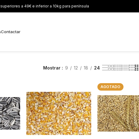
uperiores a 49€ e inferior a 10kg para península
s
Contactar
Mostrar
9
12
18
24
AGOTADO