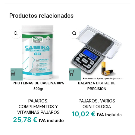
Productos relacionados
A
PROTEINAS DE CASEINA 88%
BALANZA DIGITAL DE
DIP
500gr
PRECISION
PAJAROS
,
PAJAROS
,
VARIOS
COMPLEMENTOS Y
ORNITOLOGIA
HIG
VITAMINAS PAJAROS
10,02
€
2
IVA incluido
25,78
€
IVA incluido