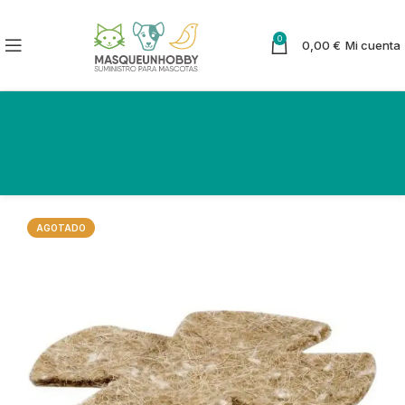
0
0,00
€
Mi cuenta
AGOTADO