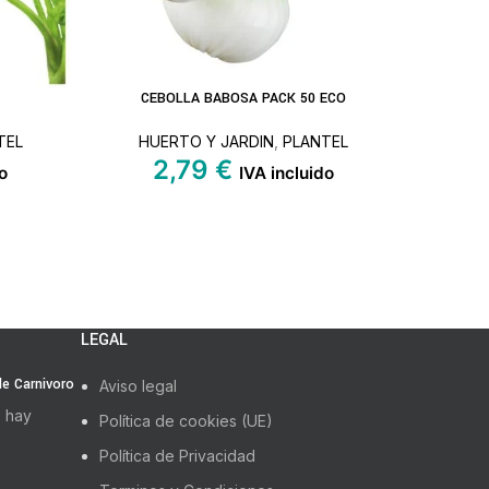
CEBOLLA BABOSA PACK 50 ECO
CEBOLL
LEER MÁS
LEER MÁS
TEL
HUERTO Y JARDIN
,
PLANTEL
HU
2,79
€
o
IVA incluido
LEGAL
 de Carnivoro
Aviso legal
 hay
Política de cookies (UE)
Política de Privacidad