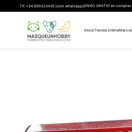
¡ENVÍO GRATIS! en compras s
Tlf. +34 699323435 (solo whatsapp)
Inicio
Tienda online
Marca