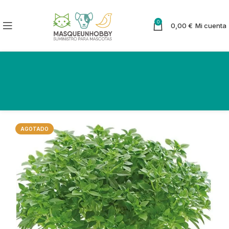
0
0,00
€
Mi cuenta
AGOTADO