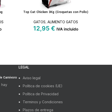
kg
Top Cat Chicken 3Kg (Croquetas con Pollo)
Top Cat C
LEER MÁS
LEER MÁS
OS
GATOS
,
ALIMENTO GATOS
G
12,95
€
5
o
IVA incluido
LEGAL
 de Carnivoro
Aviso legal
 hay
Política de cookies (UE)
Política de Privacidad
Terminos y Condiciones
Plazos de entrega