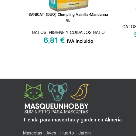
SANICAT (DUO) Clumpling Vainilla-Mandarina
LEER MÁS
LEER MÁ
8L
GATO
GATOS
,
HIGIENE Y CUIDADOS GATO
6,81
€
IVA incluido
Tienda para mascotas y garden en Almería
Mascotas - Aves - Huerto - Jardín