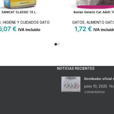
SANICAT CLASSIC 10 L.
Iberian Generis Cat Adult 1
S
LEER MÁS
S
,
HIGIENE Y CUIDADOS GATO
GATOS
,
ALIMENTO GAT
5,07
€
1,72
€
IVA incluido
IVA incluid
NOTICIAS RECIENTES
Distribuidor oficial
junio 10, 2025
No
comentarios