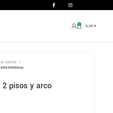
¡SÍGUENOS!
0
0,00
€
OS GATOS
co 60X30X49cm
 2 pisos y arco