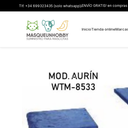
¡ENVÍO GRATIS! en compras s
Tlf. +34 699323435 (solo whatsapp)
Inicio
Tienda online
Marca