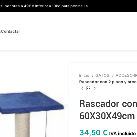
uperiores a 49€ e inferior a 10kg para península
s
Contactar
Inicio
GATOS
ACCESORI
Rascador con 2 pisos y ar
Rascador con
60X30X49cm
34,50
€
IVA incluido