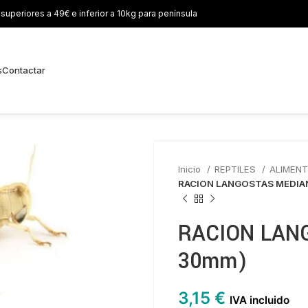
uperiores a 49€ e inferior a 10kg para península
s
Contactar
Inicio
REPTILES
ALIMENT
RACION LANGOSTAS MEDIA
RACION LAN
30mm)
3,15
€
IVA incluido