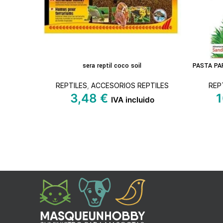
sera reptil coco soil
PASTA PA
LEER MÁS
AÑADIR A
REPTILES
,
ACCESORIOS REPTILES
REP
3,48
€
1
IVA incluido