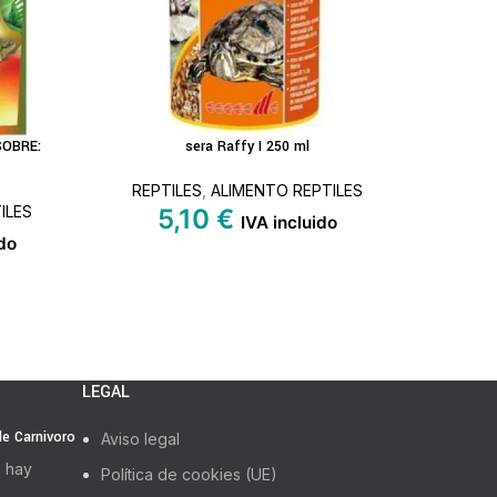
SOBRE:
sera Raffy I 250 ml
Lámpara d
AÑADIR AL CARRITO
LEER MÁS
REPTILES
,
ALIMENTO REPTILES
ILES
REPTI
5,10
€
IVA incluido
do
LEGAL
 de Carnivoro
Aviso legal
 hay
Política de cookies (UE)