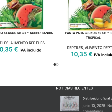
RA GECKOS 50 GR – SOBRE: SANDIA
PASTA PARA GECKOS 50 GR – 
L CARRITO
LEER MÁS
TROPICAL
TILES
,
ALIMENTO REPTILES
REPTILES
,
ALIMENTO REPT
0,35
€
IVA incluido
10,35
€
IVA inclui
NOTICIAS RECIENTES
Distribuidor oficial
junio 10, 2025
No
comentarios