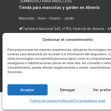
Tienda para mascotas y garden en Almería
Mascotas - Aves - Huerto - Jardín
Carretera Nacional 340, n°153, Huércal de Almería - Al
Correo: ventas@masqueunhobby.com
Gestionar el consentimiento
Whatsapp: +34 699323435 (solo whatsapp)
Para proporcionar las mejores experiencias, utilizamos tecnologías co
cookies para almacenar y/o acceder a la información del dispositivo. C
Horario: de lunes a viernes de 9:00h. a 14h y de 16:3
estas tecnologías nos permitirá procesar datos como el comportamie
14:00h.
navegación o identificaciones únicas en este sitio. No consentir o retira
consentimiento, puede afectar negativamente a ciertas características
funciones.
© Copyright - 2018-2026 masqueunhobby.com. - Todos 
PROGRAMA KIT DIGITAL FI
Aceptar
Denegar
Ver prefe
Política de cookies
Política de Privacidad
Aviso legal