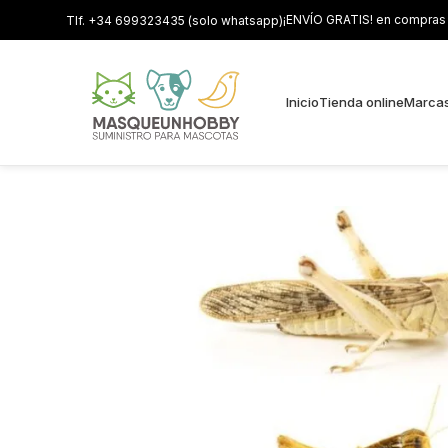
¡ENVÍO GRATIS! en compras s
Tlf. +34 699323435 (solo whatsapp)
Inicio
Tienda online
Marca