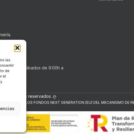
mería.
mo las
onsentir
0h a 20:30h . Sábados de 9:00h a
nto de
r el
 y
los derechos reservados. ღ
NANCIADO POR LOS FONDOS NEXT GENERATION (EU) DEL MECANISMO DE RE
rencias