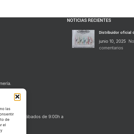
NOTICIAS RECIENTES
Distribuidor oficial
junio 10, 2025
No
comentarios
mería.
mo las
onsentir
0h a 20:30h . Sábados de 9:00h a
nto de
r el
 y