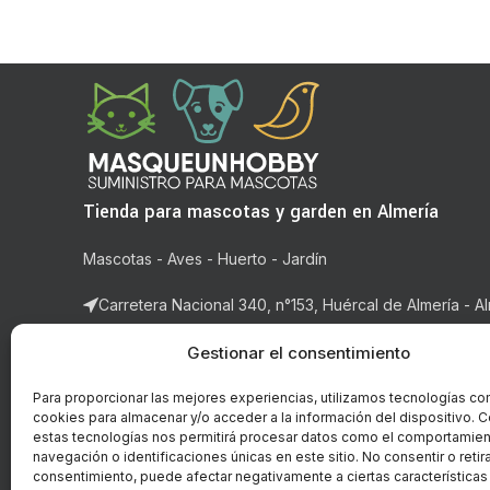
Tienda para mascotas y garden en Almería
Mascotas - Aves - Huerto - Jardín
Carretera Nacional 340, n°153, Huércal de Almería - Al
Correo: ventas@masqueunhobby.com
Gestionar el consentimiento
Whatsapp: +34 699323435 (solo whatsapp)
Para proporcionar las mejores experiencias, utilizamos tecnologías co
cookies para almacenar y/o acceder a la información del dispositivo. C
Horario: de lunes a viernes de 9:00h. a 14h y de 16:3
estas tecnologías nos permitirá procesar datos como el comportamie
14:00h.
navegación o identificaciones únicas en este sitio. No consentir o retira
consentimiento, puede afectar negativamente a ciertas características