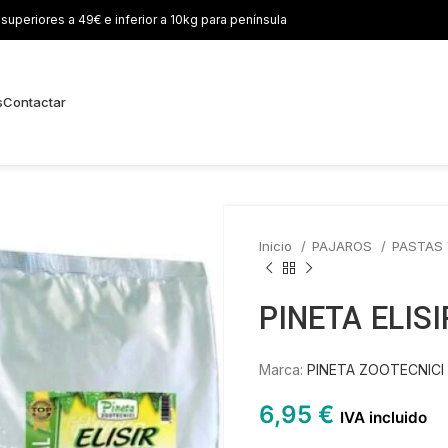
uperiores a 49€ e inferior a 10kg para península
s
Contactar
Inicio
PAJAROS
PASTAS
PINETA ELIS
Marca:
PINETA ZOOTECNICI
6,95
€
IVA incluido