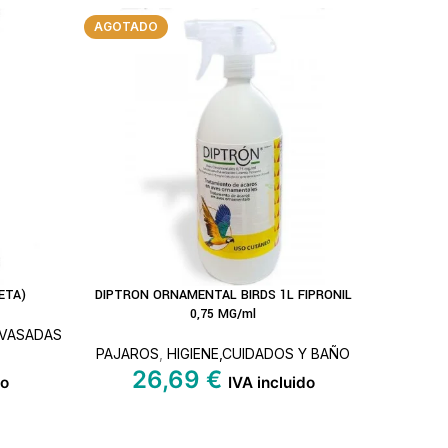
AGOTADO
ETA)
DIPTRON ORNAMENTAL BIRDS 1L FIPRONIL
DIPTRO
LEER MÁS
AÑADIR A
0,75 MG/ml
NVASADAS
PAJAROS
,
HIGIENE,CUIDADOS Y BAÑO
PAJARO
26,69
€
do
IVA incluido