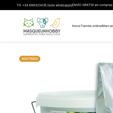
¡ENVÍO GRATIS! en compras s
Tlf. +34 699323435 (solo whatsapp)
Inicio
Tienda online
Marca
AGOTADO