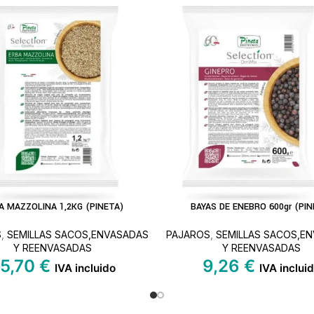
A MAZZOLINA 1,2KG (PINETA)
BAYAS DE ENEBRO 600gr (PIN
L CARRITO
AÑADIR AL CARRITO
S
,
SEMILLAS SACOS,ENVASADAS
PAJAROS
,
SEMILLAS SACOS,E
Y REENVASADAS
Y REENVASADAS
5,70
€
9,26
€
IVA incluido
IVA inclui