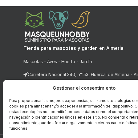
Tienda para mascotas y garden en Almería
Mascotas - Aves - Huerto - Jardín
Carretera Nacional 340, n°153, Huércal de Almería - Al
Correo: ventas@masqueunhobby.com
Gestionar el consentimiento
Whatsapp: +34 699323435 (solo whatsapp)
Para proporcionar las mejores experiencias, utilizamos tecnologías co
cookies para almacenar y/o acceder a la información del dispositivo. C
Horario: de lunes a viernes de 9:00h. a 14h y de 16:3
estas tecnologías nos permitirá procesar datos como el comportamie
14:00h.
navegación o identificaciones únicas en este sitio. No consentir o retira
consentimiento, puede afectar negativamente a ciertas características
funciones.
© Copyright - 2018-2026 masqueunhobby.com. - Todos 