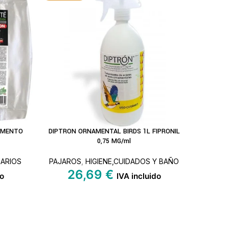
PAJA
EMENTO
DIPTRON ORNAMENTAL BIRDS 1L FIPRONIL
LEER MÁS
0,75 MG/ml
NARIOS
PAJAROS
,
HIGIENE,CUIDADOS Y BAÑO
26,69
€
do
IVA incluido