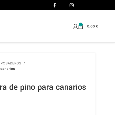
¡SÍGUENOS!
0
0,00
€
Y POSADEROS
 canarios
ra de pino para canarios