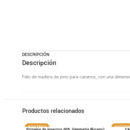
DESCRIPCIÓN
Descripción
Palo de madera de pino para canarios, con una dimensi
Productos relacionados
AGOTADO
AGOTA
Proteína de insectos 60% (Hermetia Illucens)
CA
LEER MÁS
LEER MÁ