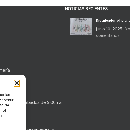
NOTICIAS RECIENTES
Distribuidor oficial
junio 10, 2025
No
comentarios
mería.
mo las
onsentir
0h a 20:30h . Sábados de 9:00h a
nto de
r el
 y
los derechos reservados. ღ