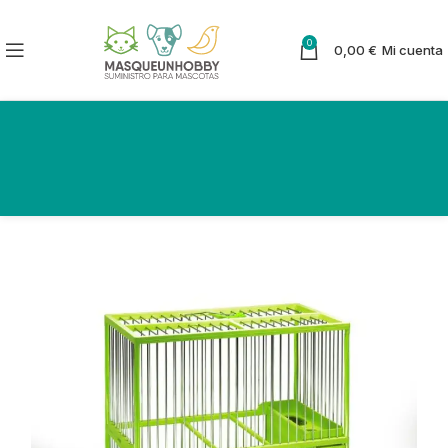
0
0,00
€
Mi cuenta