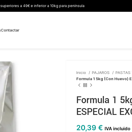
uperiores a 49€ e inferior a 10kg para península
s
Contactar
Inicio
PAJAROS
PASTAS
Formula 1 5kg (Con Huevo)
Formula 1 5k
ESPECIAL EX
20,39
€
IVA incluido