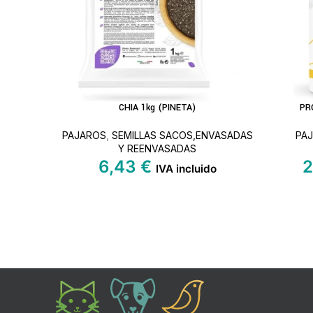
CHIA 1kg (PINETA)
PR
AÑADIR AL CARRITO
LEER MÁ
PAJAROS
,
SEMILLAS SACOS,ENVASADAS
PA
Y REENVASADAS
6,43
€
2
IVA incluido