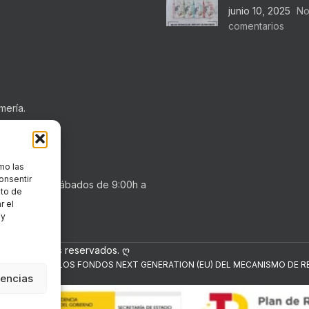
junio 10, 2025
No
comentarios
mería.
mo las
onsentir
0h a 20:30h . Sábados de 9:00h a
nto de
r el
 y
los derechos reservados. ღ
NANCIADO POR LOS FONDOS NEXT GENERATION (EU) DEL MECANISMO DE RE
rencias