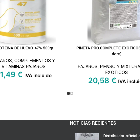
OTEINA DE HUEVO 47% 500gr
PINETA PRO.COMPLETE EXOTICOS 
S
LEER MÁS
dore)
JAROS
,
COMPLEMENTOS Y
VITAMINAS PAJAROS
PAJAROS
,
PIENSO Y MIXTUR
EXOTICOS
1,49
€
IVA incluido
20,58
€
IVA inclu
NOTICIAS RECIENTES
Distribuidor oficial