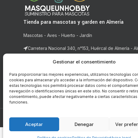
Tienda para mascotas y garden en Almería
Mascotas - Aves - Huerto - Jardín
Carretera Nacional 340, n°153, Huércal de Almería - Al
Correo: ventas@masqueunhobby.com
Gestionar el consentimiento
Whatsapp: +34 699323435 (solo whatsapp)
Para proporcionar las mejores experiencias, utilizamos tecnologías co
cookies para almacenar y/o acceder a la información del dispositivo. C
Horario: de lunes a viernes de 9:00h. a 14h y de 16:3
estas tecnologías nos permitirá procesar datos como el comportamie
14:00h.
navegación o identificaciones únicas en este sitio. No consentir o retira
consentimiento, puede afectar negativamente a ciertas características
funciones.
© Copyright - 2018-2026 masqueunhobby.com. - Todos 
PROGRAMA KIT DIGITAL FI
Aceptar
Denegar
Ver prefe
Política de cookies
Política de Privacidad
Aviso legal