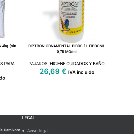
4kg (sin
DIPTRON ORNAMENTAL BIRDS 1L FIPRONIL
CEPILLO 
LEER MÁS
LEER MÁS
0,75 MG/ml
PAJA
AS PARA
PAJAROS
,
HIGIENE,CUIDADOS Y BAÑO
26,69
€
IVA incluido
ido
LEGAL
 de Carnivoro
Aviso legal