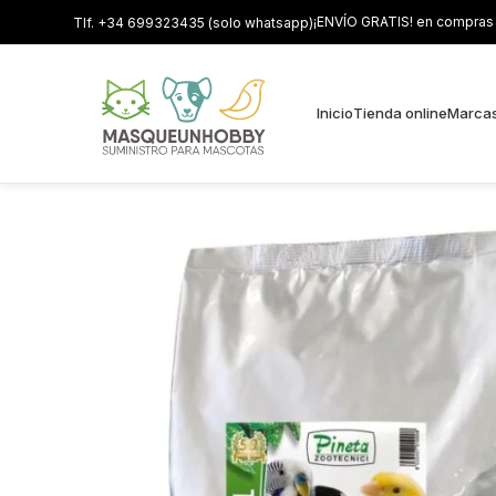
¡ENVÍO GRATIS! en compras s
Tlf. +34 699323435 (solo whatsapp)
Inicio
Tienda online
Marca