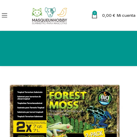
0
0,00
€
Mi cuenta