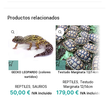
Productos relacionados
A
GECKO LEOPARDO (colores
Testudo Marginata 12/14cm
surtidos)
REPTILES
,
Testudo
R
REPTILES
,
SAURIOS
Marginata 12/14cm
50,00
€
179,00
€
IVA incluido
IVA incluido