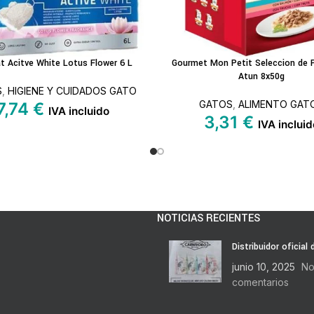
t Acitve White Lotus Flower 6 L
Gourmet Mon Petit Seleccion de
L CARRITO
LEER MÁS
Atun 8x50g
S
,
HIGIENE Y CUIDADOS GATO
GATOS
,
ALIMENTO GAT
7,74
€
IVA incluido
3,31
€
IVA incluid
NOTICIAS RECIENTES
Distribuidor oficial
junio 10, 2025
No
comentarios