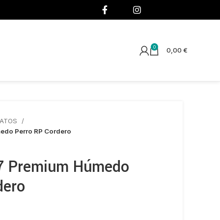
¡SÍGUENOS!
0
0,00
€
GATOS
edo Perro RP Cordero
7 Premium Húmedo
dero