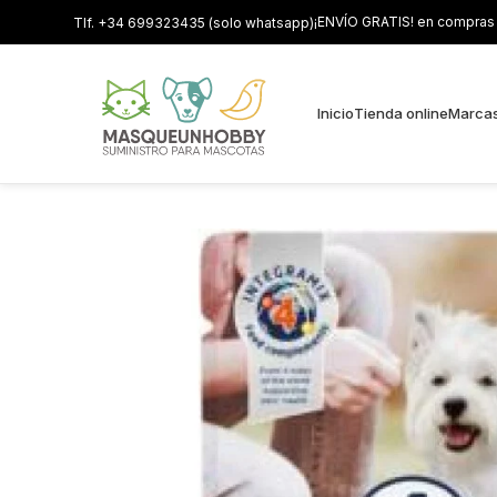
¡ENVÍO GRATIS! en compras s
Tlf. +34 699323435 (solo whatsapp)
Inicio
Tienda online
Marca