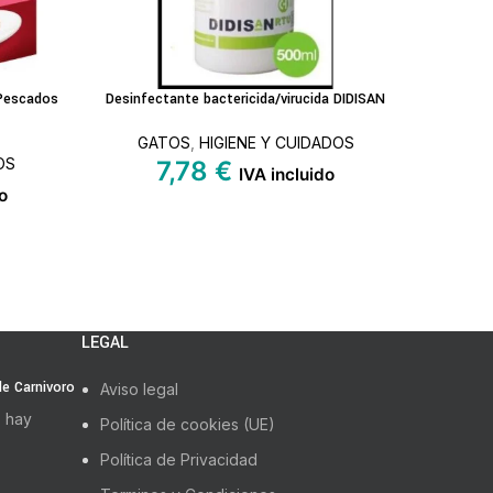
 Pescados
Desinfectante bactericida/virucida DIDISAN
Top Ca
AÑADIR AL CARRITO
LEER MÁS
GATOS
,
HIGIENE Y CUIDADOS
G
OS
7,78
€
5
IVA incluido
o
LEGAL
 de Carnivoro
Aviso legal
 hay
Política de cookies (UE)
Política de Privacidad