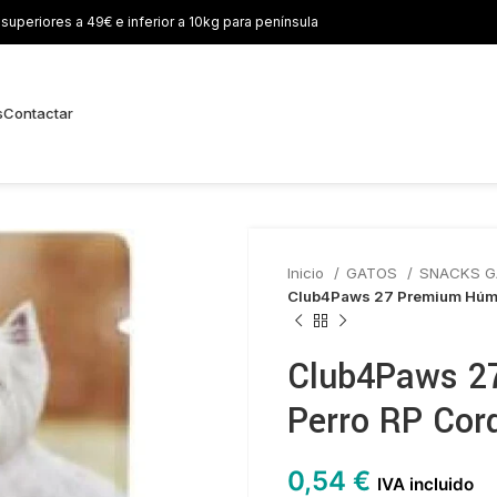
uperiores a 49€ e inferior a 10kg para península
s
Contactar
Inicio
GATOS
SNACKS 
Club4Paws 27 Premium Húm
Club4Paws 2
Perro RP Cor
0,54
€
IVA incluido