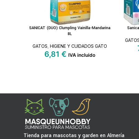
SANICAT (DUO) Clumpling Vainilla-Mandarina
Sanica
LEER MÁS
AÑADIR A
8L
GATO
GATOS
,
HIGIENE Y CUIDADOS GATO
6,81
€
IVA incluido
Tienda para mascotas y garden en Almería