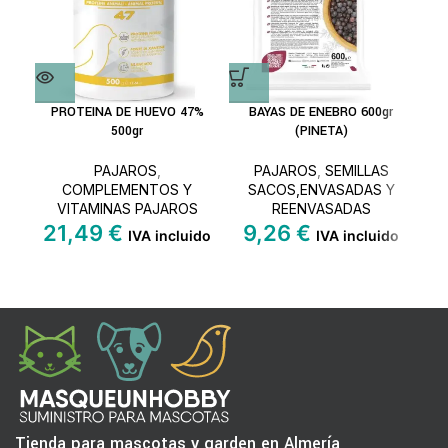
PROTEINA DE HUEVO 47%
BAYAS DE ENEBRO 600gr
500gr
(PINETA)
E
PAJAROS
,
PAJAROS
,
SEMILLAS
COMPLEMENTOS Y
SACOS,ENVASADAS Y
VITAMINAS PAJAROS
REENVASADAS
21,49
€
9,26
€
2
IVA incluido
IVA incluido
Tienda para mascotas y garden en Almería