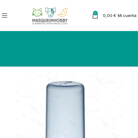
0
0,00
€
Mi cuenta