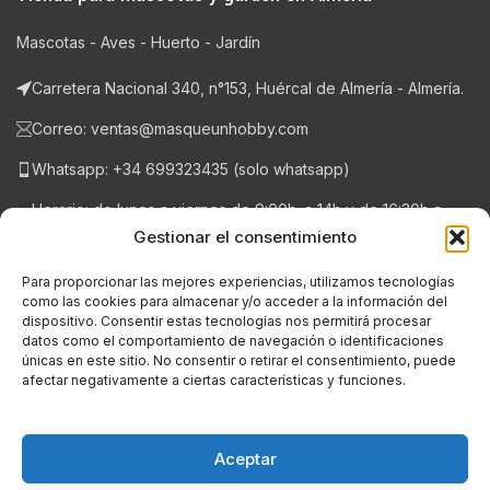
Mascotas - Aves - Huerto - Jardín
Carretera Nacional 340, n°153, Huércal de Almería - Almería.
Correo: ventas@masqueunhobby.com
Whatsapp: +34 699323435 (solo whatsapp)
Horario: de lunes a viernes de 9:00h. a 14h y de 16:30h a
20:30h . Sábados de 9:00h a 14:00h.
Gestionar el consentimiento
Para proporcionar las mejores experiencias, utilizamos tecnologías
como las cookies para almacenar y/o acceder a la información del
NOTICIAS RECIENTES
dispositivo. Consentir estas tecnologías nos permitirá procesar
datos como el comportamiento de navegación o identificaciones
únicas en este sitio. No consentir o retirar el consentimiento, puede
LEGAL
afectar negativamente a ciertas características y funciones.
© Copyright - 2018-2026 masqueunhobby.com. - Todos los
derechos reservados. ღ
Aceptar