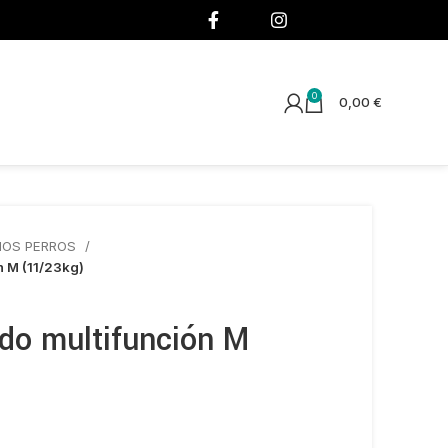
¡SÍGUENOS!
0
0,00
€
IOS PERROS
n M (11/23kg)
ado multifunción M