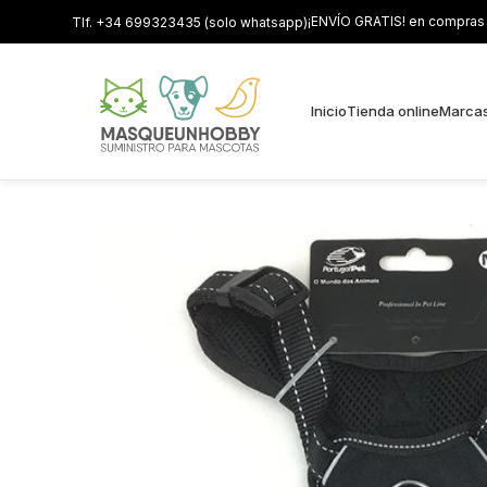
¡ENVÍO GRATIS! en compras s
Tlf. +34 699323435 (solo whatsapp)
Inicio
Tienda online
Marca