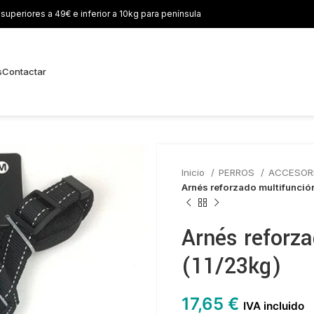
uperiores a 49€ e inferior a 10kg para península
s
Contactar
Inicio
PERROS
ACCESOR
Arnés reforzado multifunció
Arnés reforz
(11/23kg)
17,65
€
IVA incluido