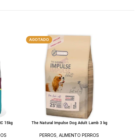
AGOTADO
IC 15kg
The Natural Impulse Dog Adult Lamb 3 kg
The 
LEER MÁS
AÑADIR A
ROS
PERROS
,
ALIMENTO PERROS
PE