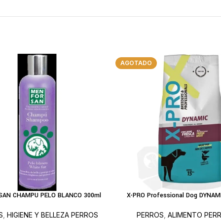
AGOTADO
AN CHAMPU PELO BLANCO 300ml
X-PRO Professional Dog DYNAM
L CARRITO
LEER MÁS
S
,
HIGIENE Y BELLEZA PERROS
PERROS
,
ALIMENTO PER