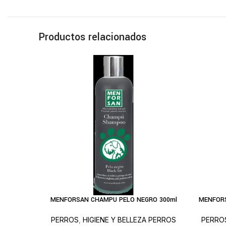
Productos relacionados
MENFORSAN CHAMPU PELO NEGRO 300ml
MENFORS
AÑADIR AL CARRITO
AÑADIR A
PERROS
,
HIGIENE Y BELLEZA PERROS
PERRO