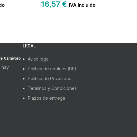
16,57
€
1
do
IVA incluido
LEGAL
 de Carnivoro
Aviso legal
 hay
Política de cookies (UE)
Política de Privacidad
Terminos y Condiciones
Plazos de entrega