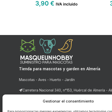
3,90
€
IVA incluido
Tienda para mascotas y garden en Almería
Mascotas - Aves - Huerto - Jardín
Carretera Nacional 340, n°153, Huércal de Almería - Al
Correo: ventas@masqueunhobby.com
Gestionar el consentimiento
Whatsapp: +34 699323435 (solo whatsapp)
Para proporcionar las mejores experiencias, utilizamos tecnologías co