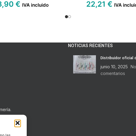
3,90
€
22,21
€
IVA incluido
IVA inclui
NOTICIAS RECIENTES
Distribuidor oficial
junio 10, 2025
No
comentarios
mería.
mo las