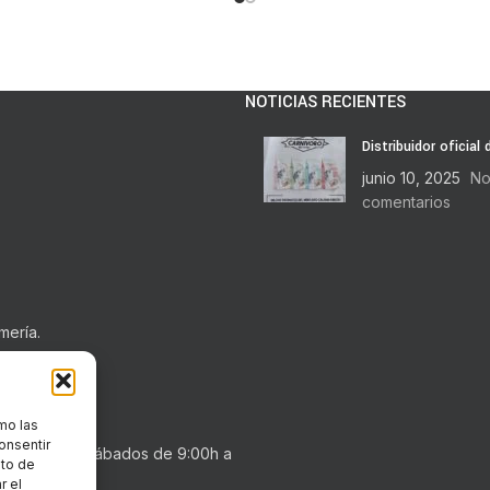
NOTICIAS RECIENTES
Distribuidor oficial
junio 10, 2025
No
comentarios
mería.
mo las
onsentir
0h a 20:30h . Sábados de 9:00h a
nto de
r el