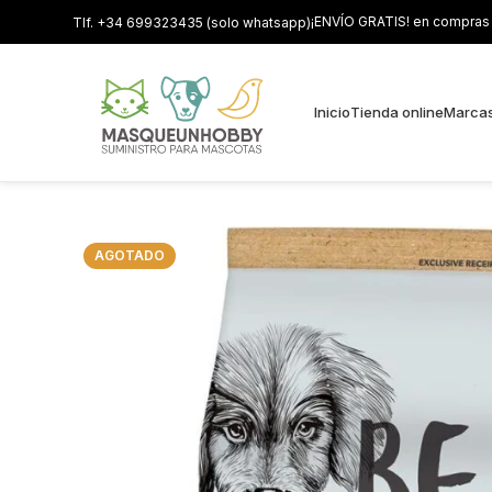
¡ENVÍO GRATIS! en compras s
Tlf. +34 699323435 (solo whatsapp)
Inicio
Tienda online
Marca
AGOTADO