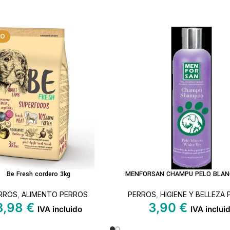
DO
Be Fresh cordero 3kg
MENFORSAN CHAMPU PELO BLAN
S
AÑADIR AL CARRITO
RROS
,
ALIMENTO PERROS
PERROS
,
HIGIENE Y BELLEZA
8,98
€
3,90
€
IVA incluido
IVA inclui