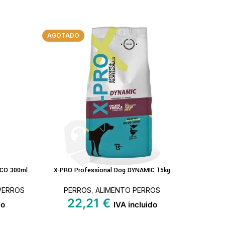
AGOTADO
AGOTAD
CO 300ml
X-PRO Professional Dog DYNAMIC 15kg
The Natur
LEER MÁS
LEER MÁS
 PERROS
PERROS
,
ALIMENTO PERROS
PE
22,21
€
1
do
IVA incluido