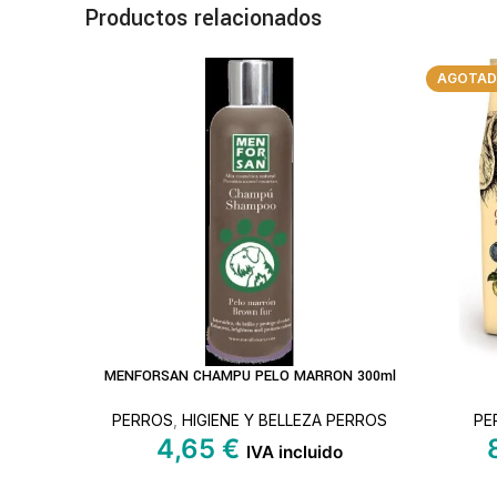
Productos relacionados
AGOTA
MENFORSAN CHAMPU PELO MARRON 300ml
AÑADIR AL CARRITO
LEER MÁ
PERROS
,
HIGIENE Y BELLEZA PERROS
PE
4,65
€
IVA incluido