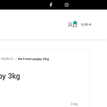
¡SÍGUENOS!
0
0,00
€
O PERROS
Be Fresh puppy 3kg
py 3kg
3 kg