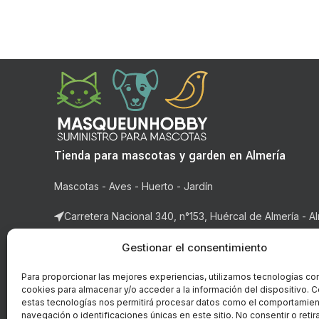
Tienda para mascotas y garden en Almería
Mascotas - Aves - Huerto - Jardín
Carretera Nacional 340, n°153, Huércal de Almería - Al
Correo: ventas@masqueunhobby.com
Gestionar el consentimiento
Whatsapp: +34 699323435 (solo whatsapp)
Para proporcionar las mejores experiencias, utilizamos tecnologías co
cookies para almacenar y/o acceder a la información del dispositivo. C
Horario: de lunes a viernes de 9:00h. a 14h y de 16:3
estas tecnologías nos permitirá procesar datos como el comportamie
14:00h.
navegación o identificaciones únicas en este sitio. No consentir o retira