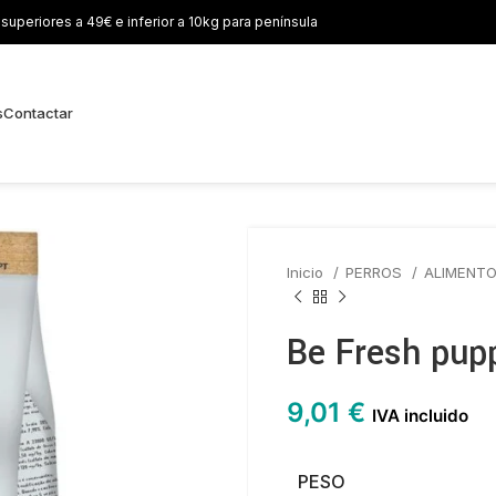
uperiores a 49€ e inferior a 10kg para península
s
Contactar
Inicio
PERROS
ALIMENT
Be Fresh pup
9,01
€
IVA incluido
PESO