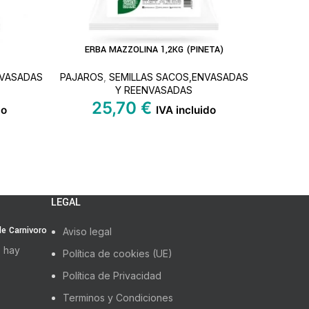
ERBA MAZZOLINA 1,2KG (PINETA)
AÑADIR AL CARRITO
LEER MÁS
NVASADAS
PAJAROS
,
SEMILLAS SACOS,ENVASADAS
PAJA
Y REENVASADAS
25,70
€
do
IVA incluido
LEGAL
 de Carnivoro
Aviso legal
 hay
Política de cookies (UE)
Política de Privacidad
Terminos y Condiciones