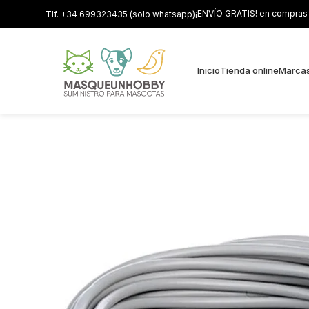
¡ENVÍO GRATIS! en compras s
Tlf. +34 699323435 (solo whatsapp)
Inicio
Tienda online
Marca