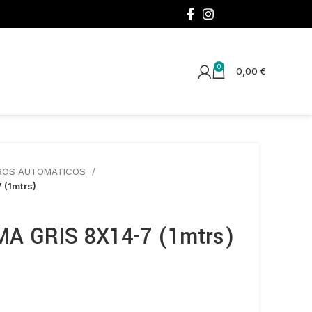
¡SÍGUENOS!
0
0,00
€
ROS AUTOMATICOS
(1mtrs)
A GRIS 8X14-7 (1mtrs)