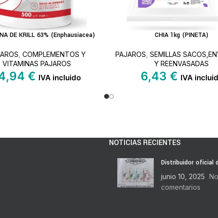
NA DE KRILL 63% (Enphausiacea)
CHIA 1kg (PINETA)
S
AÑADIR AL CARRITO
JAROS
,
COMPLEMENTOS Y
PAJAROS
,
SEMILLAS SACOS,E
VITAMINAS PAJAROS
Y REENVASADAS
4,94
€
6,43
€
IVA incluido
IVA inclui
NOTICIAS RECIENTES
Distribuidor oficial
junio 10, 2025
No
comentarios