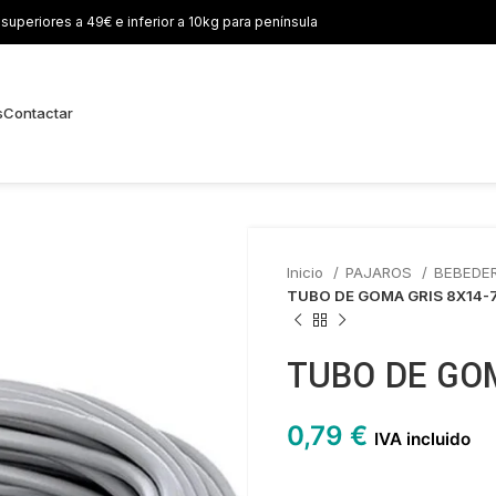
uperiores a 49€ e inferior a 10kg para península
s
Contactar
Inicio
PAJAROS
BEBEDE
TUBO DE GOMA GRIS 8X14-7 
TUBO DE GOM
0,79
€
IVA incluido