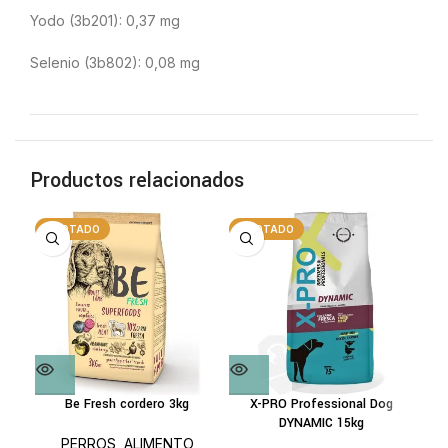
Yodo (3b201): 0,37 mg
Selenio (3b802): 0,08 mg
Productos relacionados
AGOTADO
AGOTADO
A
Be Fresh cordero 3kg
X-PRO Professional Dog
The
DYNAMIC 15kg
PERROS
,
ALIMENTO