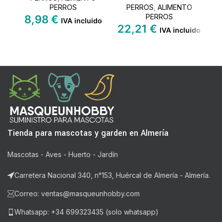
PERROS
PERROS
,
ALIMENTO
PERROS
8,98
€
IVA incluido
22,21
€
1
IVA incluido
Tienda para mascotas y garden en Almería
Mascotas - Aves - Huerto - Jardín
Carretera Nacional 340, n°153, Huércal de Almería - Almería.
Correo: ventas@masqueunhobby.com
Whatsapp: +34 699323435 (solo whatsapp)