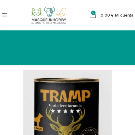
0
0,00
€
Mi cuenta