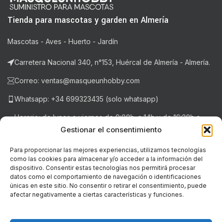
Tienda para mascotas y garden en Almería
Mascotas - Aves - Huerto - Jardín
Carretera Nacional 340, n°153, Huércal de Almería - Almería.
Correo: ventas@masqueunhobby.com
Whatsapp: +34 699323435 (solo whatsapp)
Horario: de lunes a viernes de 9:00h. a 14h y de 16:30h a
20:30h . Sábados de 9:00h a 14:00h.
Gestionar el consentimiento
Para proporcionar las mejores experiencias, utilizamos tecnologías
como las cookies para almacenar y/o acceder a la información del
NOTICIAS RECIENTES
dispositivo. Consentir estas tecnologías nos permitirá procesar
datos como el comportamiento de navegación o identificaciones
únicas en este sitio. No consentir o retirar el consentimiento, puede
LEGAL
afectar negativamente a ciertas características y funciones.
© Copyright - 2018-2026 masqueunhobby.com. - Todos los