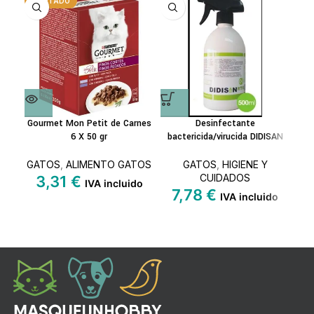
AGOTADO
A
Gourmet Mon Petit de Carnes
Desinfectante
T
6 X 50 gr
bactericida/virucida DIDISAN
GATOS
,
ALIMENTO GATOS
GATOS
,
HIGIENE Y
GA
CUIDADOS
3,31
€
4
IVA incluido
7,78
€
IVA incluido