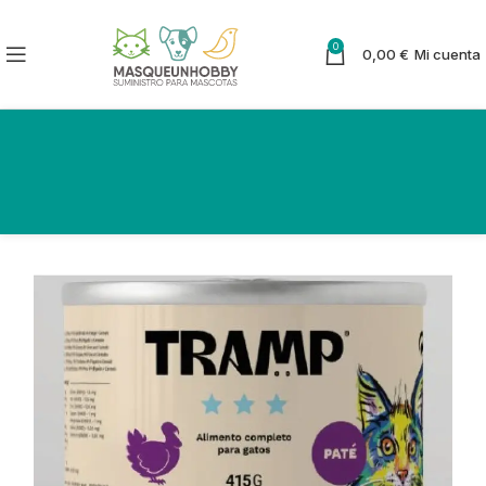
0
0,00
€
Mi cuenta