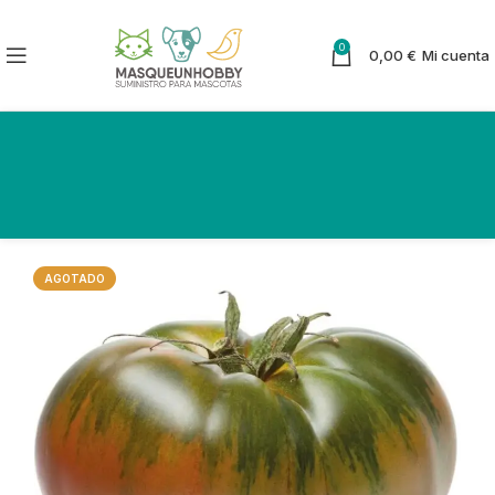
0
0,00
€
Mi cuenta
AGOTADO