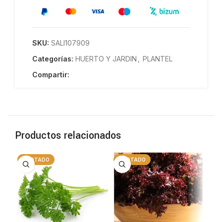
SKU:
SALI107909
Categorías:
HUERTO Y JARDIN
,
PLANTEL
Compartir:
Productos relacionados
AGOTADO
AGOTADO
A