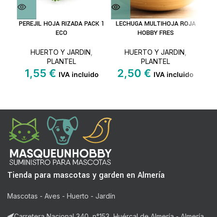
PEREJIL HOJA RIZADA PACK 1
LECHUGA MULTIHOJA ROJA
LEC
ECO
HOBBY FRES
HUERTO Y JARDIN
,
HUERTO Y JARDIN
,
PLANTEL
PLANTEL
1,55
€
2,50
€
IVA incluido
IVA incluido
Tienda para mascotas y garden en Almería
Mascotas - Aves - Huerto - Jardín
Carretera Nacional 340, n°153, Huércal de Almería - Almería.