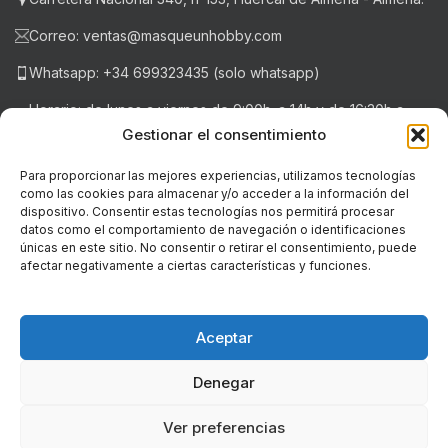
Correo: ventas@masqueunhobby.com
Whatsapp: +34 699323435 (solo whatsapp)
Horario: de lunes a viernes de 9:00h. a 14h y de 16:30h a
20:30h . Sábados de 9:00h a 14:00h.
Gestionar el consentimiento
Para proporcionar las mejores experiencias, utilizamos tecnologías
como las cookies para almacenar y/o acceder a la información del
NOTICIAS RECIENTES
dispositivo. Consentir estas tecnologías nos permitirá procesar
datos como el comportamiento de navegación o identificaciones
únicas en este sitio. No consentir o retirar el consentimiento, puede
LEGAL
afectar negativamente a ciertas características y funciones.
© Copyright - 2018-2026 masqueunhobby.com. - Todos los
derechos reservados. ღ
Aceptar
PROGRAMA KIT DIGITAL FINANCIADO POR LOS FONDOS NEXT
Denegar
GENERATION (EU) DEL MECANISMO DE RECUPERACIÓN Y RESILIENCIA
Ver preferencias