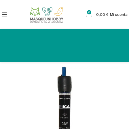
0
0,00
€
Mi cuenta