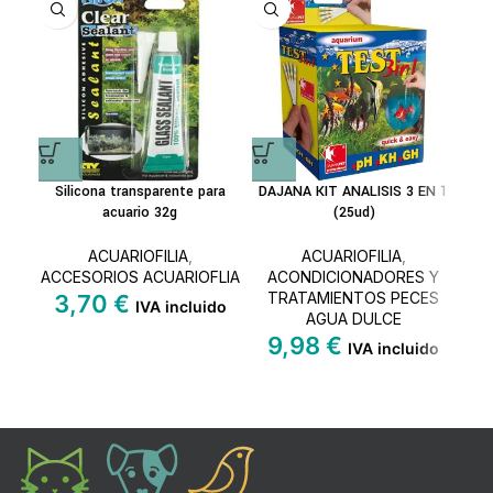
Silicona transparente para
DAJANA KIT ANALISIS 3 EN 1
acuario 32g
(25ud)
ACUARIOFILIA
,
ACUARIOFILIA
,
ACCESORIOS ACUARIOFLIA
ACONDICIONADORES Y
A
TRATAMIENTOS PECES
T
3,70
€
IVA incluido
AGUA DULCE
9,98
€
4
IVA incluido