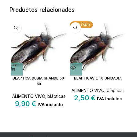
Productos relacionados
AGOTADO
BLAPTICA DUBIA GRANDE 50-
BLAPTICAS L 10 UNIDADES
BL
60
ALIMENTO VIVO
,
blápticas
AL
ALIMENTO VIVO
,
blápticas
2,50
€
IVA incluido
9,90
€
IVA incluido