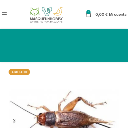
0
0,00
€
Mi cuenta
AGOTADO