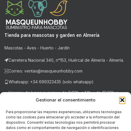
Tienda para mascotas y garden en Almería
Mascotas - Aves - Huerto - Jardín
Carretera Nacional 340, n°153, Huércal de Almería - Almería.
Correo: ventas@masqueunhobby.com
Whatsapp: +34 699323435 (solo whatsapp)
Horario: de lunes a viernes de 9:00h. a 14h y de 16:30h a
20:30h . Sábados de 9:00h a 14:00h.
Gestionar el consentimiento
Para proporcionar las mejores experiencias, utilizamos tecnologías
como las cookies para almacenar y/o acceder a la información del
NOTICIAS RECIENTES
dispositivo. Consentir estas tecnologías nos permitirá procesar
datos como el comportamiento de navegación o identificaciones