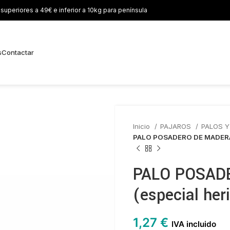
uperiores a 49€ e inferior a 10kg para península
s
Contactar
Inicio
PAJAROS
PALOS 
PALO POSADERO DE MADERA 
PALO POSAD
(especial her
1,27
€
IVA incluido