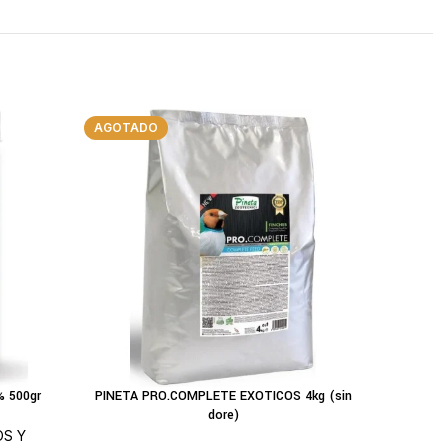
AGOTADO
AGOTAD
 500gr
PINETA PRO.COMPLETE EXOTICOS 4kg (sin
CA
LEER MÁS
LEER MÁS
dore)
S Y
PAJAROS