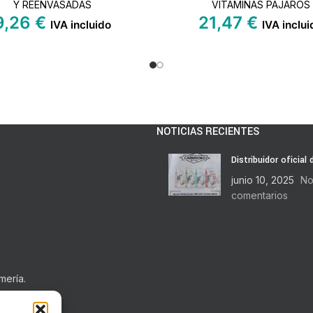
Y REENVASADAS
VITAMINAS PAJAROS
9,26
€
21,47
€
IVA incluido
IVA inclui
NOTICIAS RECIENTES
Distribuidor oficial
junio 10, 2025
No
comentarios
mería.