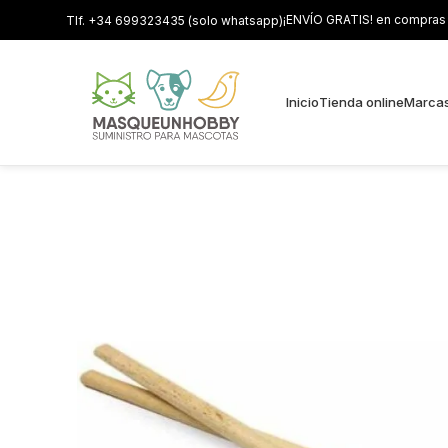
¡ENVÍO GRATIS! en compras s
Tlf. +34 699323435 (solo whatsapp)
Inicio
Tienda online
Marca