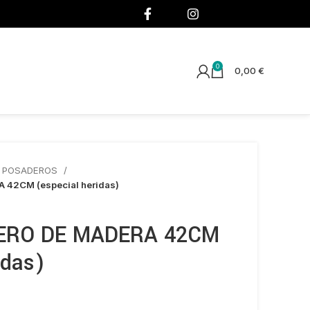
¡SÍGUENOS!
0
0,00
€
Y POSADEROS
42CM (especial heridas)
ERO DE MADERA 42CM
idas)