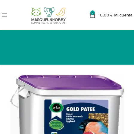
0
0,00
€
Mi cuenta