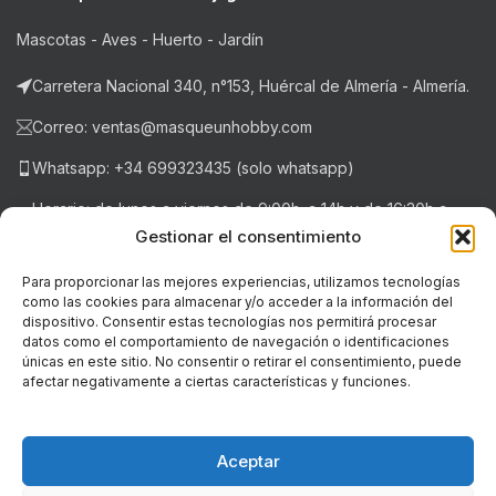
Mascotas - Aves - Huerto - Jardín
Carretera Nacional 340, n°153, Huércal de Almería - Almería.
Correo: ventas@masqueunhobby.com
Whatsapp: +34 699323435 (solo whatsapp)
Horario: de lunes a viernes de 9:00h. a 14h y de 16:30h a
20:30h . Sábados de 9:00h a 14:00h.
Gestionar el consentimiento
Para proporcionar las mejores experiencias, utilizamos tecnologías
como las cookies para almacenar y/o acceder a la información del
NOTICIAS RECIENTES
dispositivo. Consentir estas tecnologías nos permitirá procesar
datos como el comportamiento de navegación o identificaciones
únicas en este sitio. No consentir o retirar el consentimiento, puede
LEGAL
afectar negativamente a ciertas características y funciones.
© Copyright - 2018-2026 masqueunhobby.com. - Todos los
derechos reservados. ღ
Aceptar