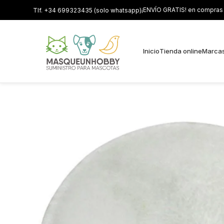
¡ENVÍO GRATIS! en compras s
Tlf. +34 699323435 (solo whatsapp)
Inicio
Tienda online
Marca