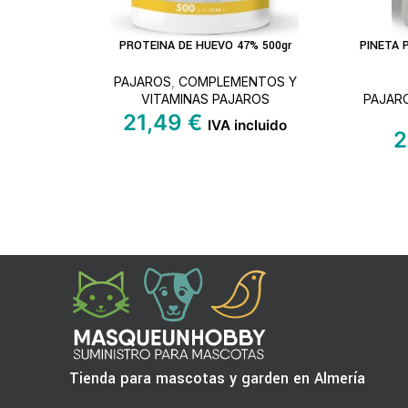
PROTEINA DE HUEVO 47% 500gr
PINETA 
LEER MÁS
LEER MÁ
PAJAROS
,
COMPLEMENTOS Y
VITAMINAS PAJAROS
PAJAR
21,49
€
IVA incluido
2
Tienda para mascotas y garden en Almería