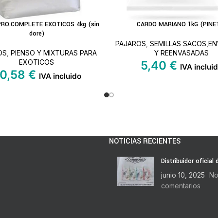
PRO.COMPLETE EXOTICOS 4kg (sin
CARDO MARIANO 1kG (PINE
S
LEER MÁS
dore)
PAJAROS
,
SEMILLAS SACOS,E
OS
,
PIENSO Y MIXTURAS PARA
Y REENVASADAS
EXOTICOS
5,40
€
IVA inclui
0,58
€
IVA incluido
NOTICIAS RECIENTES
Distribuidor oficial
junio 10, 2025
No
comentarios