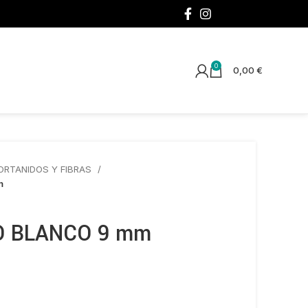
¡SÍGUENOS!
0
0,00
€
ORTANIDOS Y FIBRAS
m
O BLANCO 9 mm