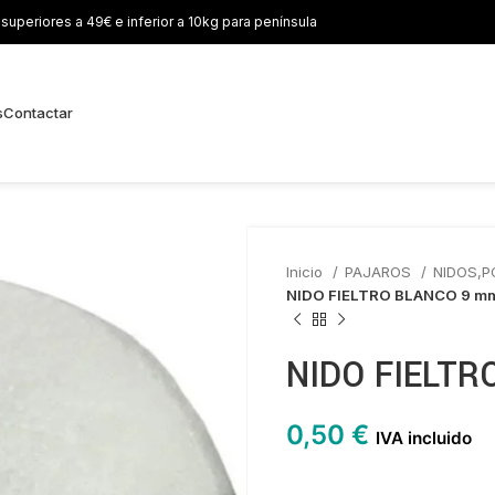
uperiores a 49€ e inferior a 10kg para península
s
Contactar
Inicio
PAJAROS
NIDOS,P
NIDO FIELTRO BLANCO 9 m
NIDO FIELTR
0,50
€
IVA incluido