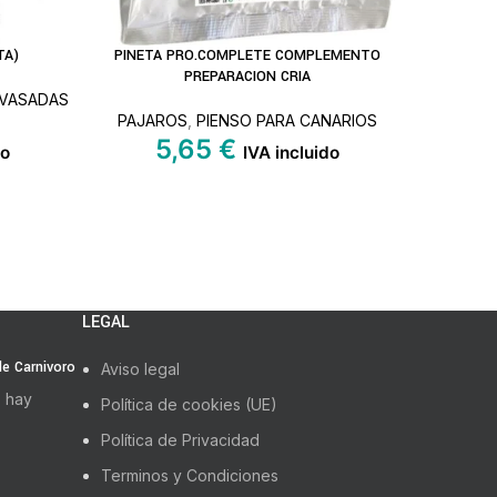
TA)
PINETA PRO.COMPLETE COMPLEMENTO
DIPTRO
LEER MÁS
AÑADIR A
PREPARACION CRIA
NVASADAS
PAJAROS
,
PIENSO PARA CANARIOS
PAJARO
5,65
€
do
IVA incluido
LEGAL
 de Carnivoro
Aviso legal
 hay
Política de cookies (UE)
Política de Privacidad
Terminos y Condiciones