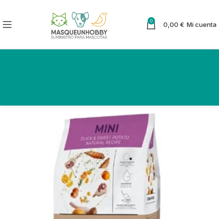
0
0,00
€
Mi cuenta