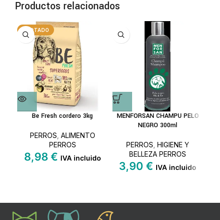
Productos relacionados
AGOTADO
Be Fresh cordero 3kg
MENFORSAN CHAMPU PELO
NEGRO 300ml
PERROS
,
ALIMENTO
PERROS
PERROS
,
HIGIENE Y
BELLEZA PERROS
8,98
€
IVA incluido
3,90
€
1
IVA incluido