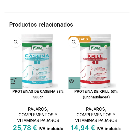
Productos relacionados
AGOTADO
A
PROTEINAS DE CASEINA 88%
PROTEINA DE KRILL 63%
CAR
500gr
(Enphausiacea)
PAJAROS
,
PAJAROS
,
COMPLEMENTOS Y
COMPLEMENTOS Y
VITAMINAS PAJAROS
VITAMINAS PAJAROS
25,78
€
14,94
€
IVA incluido
IVA incluido