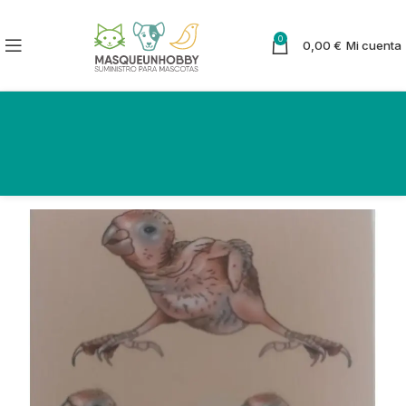
0
0,00
€
Mi cuenta