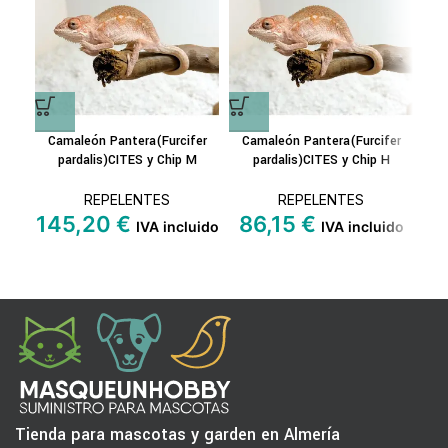
Camaleón Pantera(Furcifer
Camaleón Pantera(Furcifer
G
pardalis)CITES y Chip M
pardalis)CITES y Chip H
REPELENTES
REPELENTES
1
145,20
€
86,15
€
IVA incluido
IVA incluido
Tienda para mascotas y garden en Almería