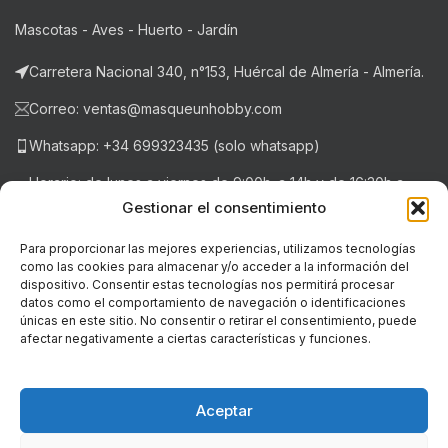
Mascotas - Aves - Huerto - Jardín
Carretera Nacional 340, n°153, Huércal de Almería - Almería.
Correo: ventas@masqueunhobby.com
Whatsapp: +34 699323435 (solo whatsapp)
Horario: de lunes a viernes de 9:00h. a 14h y de 16:30h a
20:30h . Sábados de 9:00h a 14:00h.
Gestionar el consentimiento
Para proporcionar las mejores experiencias, utilizamos tecnologías
como las cookies para almacenar y/o acceder a la información del
NOTICIAS RECIENTES
dispositivo. Consentir estas tecnologías nos permitirá procesar
datos como el comportamiento de navegación o identificaciones
únicas en este sitio. No consentir o retirar el consentimiento, puede
LEGAL
afectar negativamente a ciertas características y funciones.
© Copyright - 2018-2026 masqueunhobby.com. - Todos los
derechos reservados. ღ
Aceptar