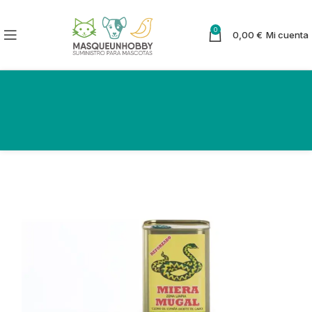
0
0,00
€
Mi cuenta