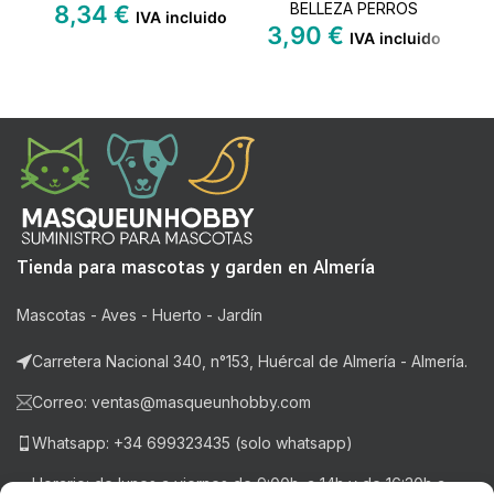
BELLEZA PERROS
8,34
€
IVA incluido
3,90
€
2
IVA incluido
Tienda para mascotas y garden en Almería
Mascotas - Aves - Huerto - Jardín
Carretera Nacional 340, n°153, Huércal de Almería - Almería.
Correo: ventas@masqueunhobby.com
Whatsapp: +34 699323435 (solo whatsapp)
Horario: de lunes a viernes de 9:00h. a 14h y de 16:30h a