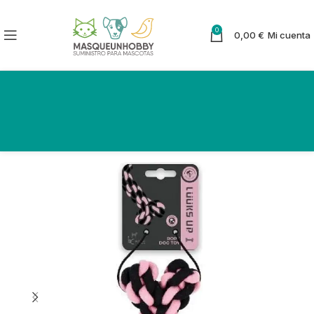
0
0,00
€
Mi cuenta