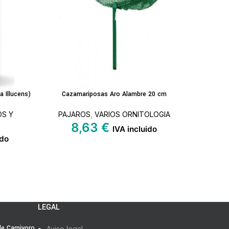
 Illucens)
Cazamariposas Aro Alambre 20 cm
CEPILLO 
AÑADIR AL CARRITO
LEER MÁS
S Y
PAJAROS
,
VARIOS ORNITOLOGIA
PAJA
8,63
€
IVA incluido
ido
LEGAL
 de Carnivoro
Aviso legal