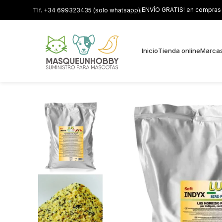
¡ENVÍO GRATIS! en compras s
Tlf. +34 699323435 (solo whatsapp)
Inicio
Tienda online
Marca