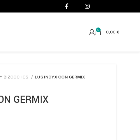
¡SÍGUENOS!
0
0,00
€
 Y BIZCOCHOS
LUS INDYX CON GERMIX
CON GERMIX