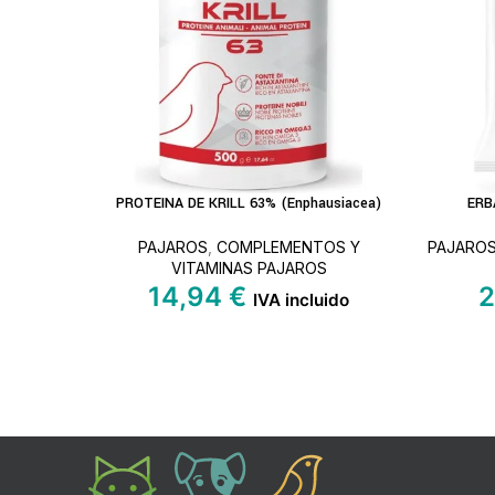
PROTEINA DE KRILL 63% (Enphausiacea)
ERB
LEER MÁS
AÑADIR A
PAJAROS
,
COMPLEMENTOS Y
PAJARO
VITAMINAS PAJAROS
14,94
€
2
IVA incluido