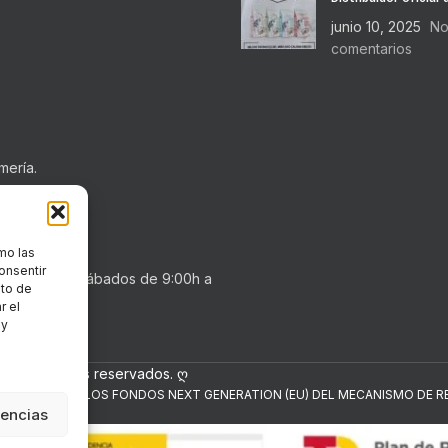
junio 10, 2025
No
comentarios
mería.
mo las
onsentir
0h a 20:30h . Sábados de 9:00h a
nto de
r el
 y
los derechos reservados. ღ
NANCIADO POR LOS FONDOS NEXT GENERATION (EU) DEL MECANISMO DE RE
rencias