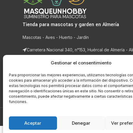
Tienda para mascotas y garden en Almería
Mascotas - Aves - Huerto - Jardín
Carretera Nacional 340, n°153, Huércal de Almería - Al
Correo: ventas@masqueunhobby.com
Gestionar el consentimiento
Whatsapp: +34 699323435 (solo whatsapp)
Para proporcionar las mejores experiencias, utilizamos tecnologías co
cookies para almacenar y/o acceder a la información del dispositivo. C
Horario: de lunes a viernes de 9:00h. a 14h y de 16:3
estas tecnologías nos permitirá procesar datos como el comportamie
14:00h.
navegación o identificaciones únicas en este sitio. No consentir o retira
consentimiento, puede afectar negativamente a ciertas características
funciones.
© Copyright - 2018-2026 masqueunhobby.com. - Todos 
PROGRAMA KIT DIGITAL FI
Aceptar
Denegar
Ver prefe