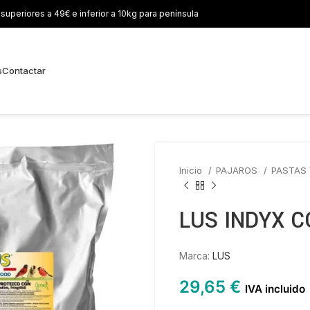
uperiores a 49€ e inferior a 10kg para península
s
Contactar
Inicio
PAJAROS
PASTAS
LUS INDYX 
Marca:
LUS
29,65
€
IVA incluido