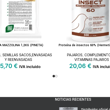
A MAZZOLINA 1,2KG (PINETA)
Proteína de insectos 60% (Hermetia
L CARRITO
LEER MÁS
S
,
SEMILLAS SACOS,ENVASADAS
PAJAROS
,
COMPLEMENTO
Y REENVASADAS
VITAMINAS PAJAROS
5,70
€
20,06
€
IVA incluido
IVA inclu
NOTICIAS RECIENTES
Distribuidor oficial