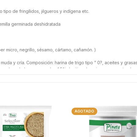
tipo de fringílidos, jilgueros y indígena etc.
emilla germinada deshidratada
uper micro, negrillo, sésamo, cártamo, cañamón. )
muda y cría. Composición: harina de trigo tipo ” 0?, aceites y grasa
igo, clara de huevo en polvo 1.5%, lecitina de soja, aromas naturale
17.80%, aceites y grasas brutos 17.40%, fibra bruta 1.40%, cenizas 
entre 2 y 3 veces al día en semana.
AGOTADO