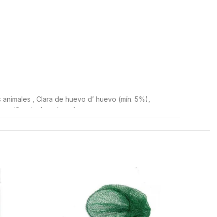
s animales , Clara de huevo d’ huevo (mín. 5%),
s, gasificante: levadura de cerveza
brutas 2.5%, Calcio 0.2% Fósforo 0.0.9%, Sodio 0.05%.
AGOTAD