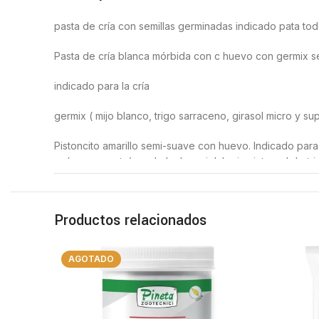
pasta de cría con semillas germinadas indicado pata todo 
Pasta de cría blanca mórbida con c huevo con germix s
indicado para la cría
germix ( mijo blanco, trigo sarraceno, girasol micro y s
Pistoncito amarillo semi-suave con huevo. Indicado para 
azúcares, proteínas de leche, miel, harina integral de tr
Contenidos analíticos: Humedad 7.9%, proteínas brutas 
Productos relacionados
Administrar durante el periodo de cría el resto del año 
AGOTADO