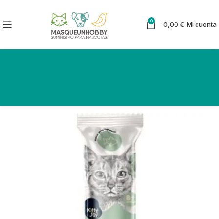
0
0,00
€
Mi cuenta