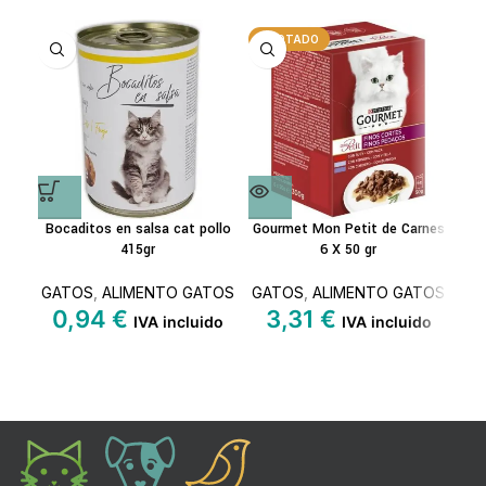
AGOTADO
Bocaditos en salsa cat pollo
Gourmet Mon Petit de Carnes
415gr
6 X 50 gr
ba
GATOS
,
ALIMENTO GATOS
GATOS
,
ALIMENTO GATOS
0,94
€
3,31
€
IVA incluido
IVA incluido