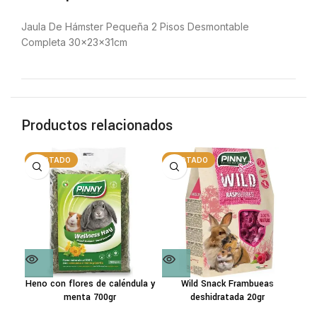
Jaula De Hámster Pequeña 2 Pisos Desmontable
Completa 30x23x31cm
Productos relacionados
AGOTADO
AGOTADO
A
Heno con flores de caléndula y
Wild Snack Frambueas
B
menta 700gr
deshidratada 20gr