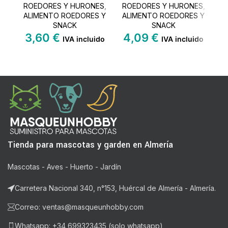
ROEDORES Y HURONES
,
ROEDORES Y HURONES
,
R
ALIMENTO ROEDORES Y
ALIMENTO ROEDORES Y
A
SNACK
SNACK
3,60
€
4,09
€
IVA incluido
IVA incluido
Tienda para mascotas y garden en Almería
Mascotas - Aves - Huerto - Jardín
Carretera Nacional 340, n°153, Huércal de Almería - Almería.
Correo: ventas@masqueunhobby.com
Whatsapp: +34 699323435 (solo whatsapp)