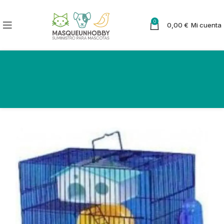
0
0,00
€
Mi cuenta