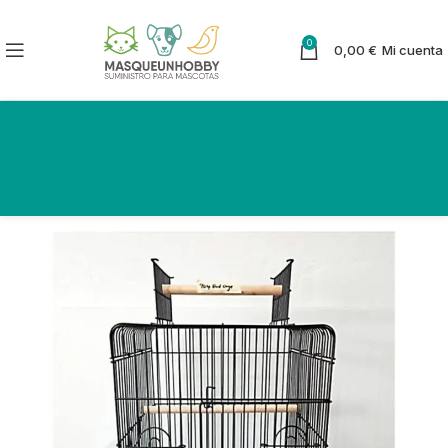
0
0,00
€
Mi cuenta