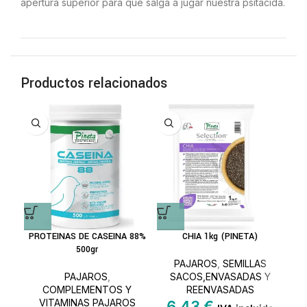
apertura superior para que salga a jugar nuestra psitacida.
Productos relacionados
A
PROTEINAS DE CASEINA 88%
CHIA 1kg (PINETA)
P
500gr
PAJAROS
,
SEMILLAS
PAJAROS
,
SACOS,ENVASADAS Y
COMPLEMENTOS Y
REENVASADAS
VITAMINAS PAJAROS
6,43
€