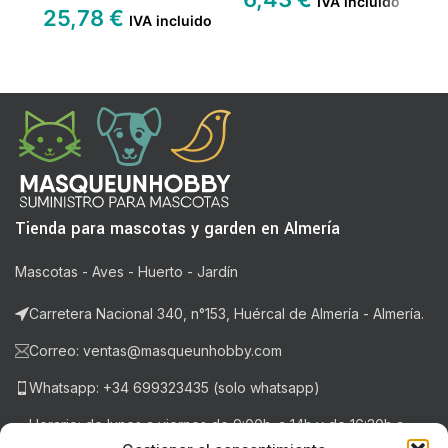
IVA incluido
25,78
€
2
IVA incluido
Tienda para mascotas y garden en Almería
Mascotas - Aves - Huerto - Jardín
Carretera Nacional 340, n°153, Huércal de Almería - Almería.
Correo: ventas@masqueunhobby.com
Whatsapp: +34 699323435 (solo whatsapp)
Horario: de lunes a viernes de 9:00h. a 14h y de 16:30h a
20:30h . Sábados de 9:00h a 14:00h.