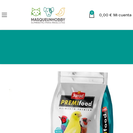
0
0,00
€
Mi cuenta