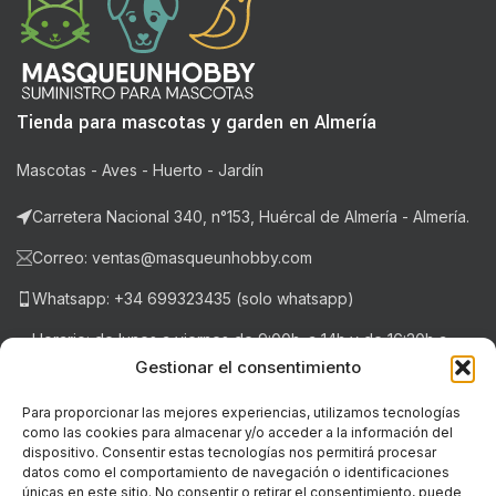
Tienda para mascotas y garden en Almería
Mascotas - Aves - Huerto - Jardín
Carretera Nacional 340, n°153, Huércal de Almería - Almería.
Correo: ventas@masqueunhobby.com
Whatsapp: +34 699323435 (solo whatsapp)
Horario: de lunes a viernes de 9:00h. a 14h y de 16:30h a
20:30h . Sábados de 9:00h a 14:00h.
Gestionar el consentimiento
Para proporcionar las mejores experiencias, utilizamos tecnologías
como las cookies para almacenar y/o acceder a la información del
NOTICIAS RECIENTES
dispositivo. Consentir estas tecnologías nos permitirá procesar
datos como el comportamiento de navegación o identificaciones
únicas en este sitio. No consentir o retirar el consentimiento, puede