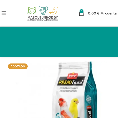
0
0,00
€
Mi cuenta
AGOTADO