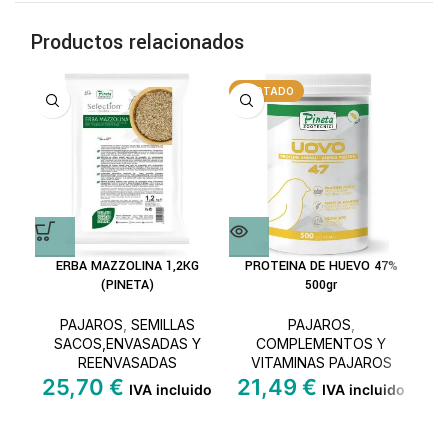
Productos relacionados
AGOTADO
A
ERBA MAZZOLINA 1,2KG
PROTEINA DE HUEVO 47%
PR
(PINETA)
500gr
PAJAROS
,
SEMILLAS
PAJAROS
,
SACOS,ENVASADAS Y
COMPLEMENTOS Y
REENVASADAS
VITAMINAS PAJAROS
25,70
€
21,49
€
2
IVA incluido
IVA incluido