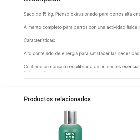
Saco de 15 kg. Pienso extrusionado para perros alta ene
Alimento completo para perros con una actividad física 
Características:
Alto contenido de energía para satisfacer las necesidade
Contiene un conjunto equilibrado de nutrientes esencia
Pulpa de Remolacha favorece a la formación de una con
cuales son fundamentales para mantener una buena salud
Componentes Analíticos.
Productos relacionados
Proteína Bruta (24%), Aceites y Grasas Brutas (12%), F
Composición.
Cereales, Harina de Carne, grasa de ave, harina de ave
mg/kg), hidrolizado de proteina de ave, minerales y l