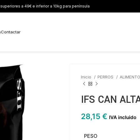
uperiores a 49€ e inferior a 10kg para península
s
Contactar
Inicio
PERROS
ALIMENT
IFS CAN ALT
28,15
€
IVA incluido
PESO