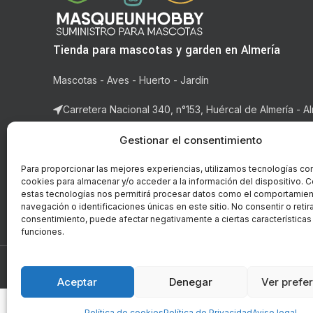
Tienda para mascotas y garden en Almería
Mascotas - Aves - Huerto - Jardín
Carretera Nacional 340, n°153, Huércal de Almería - Al
Correo: ventas@masqueunhobby.com
Gestionar el consentimiento
Whatsapp: +34 699323435 (solo whatsapp)
Para proporcionar las mejores experiencias, utilizamos tecnologías co
cookies para almacenar y/o acceder a la información del dispositivo. C
Horario: de lunes a viernes de 9:00h. a 14h y de 16:3
estas tecnologías nos permitirá procesar datos como el comportamie
14:00h.
navegación o identificaciones únicas en este sitio. No consentir o retira
consentimiento, puede afectar negativamente a ciertas características
funciones.
© Copyright - 2018-2026 masqueunhobby.com. - Todos 
PROGRAMA KIT DIGITAL FI
Aceptar
Denegar
Ver prefe
Política de cookies
Política de Privacidad
Aviso legal