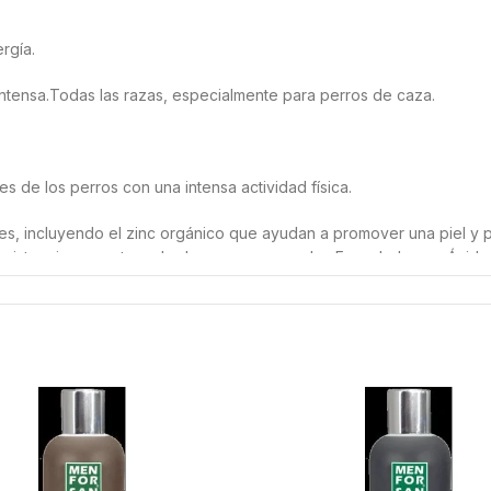
rgía.
intensa.Todas las razas, especialmente para perros de caza.
s de los perros con una intensa actividad física.
les, incluyendo el zinc orgánico que ayudan a promover una piel y 
sistencia correcta en las heces y menos olor. Formulado con Ácid
 intestinal.
ibra Bruta (3%), Cenizas Brutas (9%) y Ácidos grasos Omega 6 (1.8%
 (incluye 4% pollo), Subproductos de origen vegetal (incluye 2% p
evaduras (fuente de MOS 340 mg/kg).