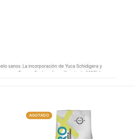
pelo sanos. La incorporación de Yuca Schidigera y
os grasos Omega 6 y levaduras (fuente de MOS) las
).
AGOTADO
ulpa de remolacha, Yucca Schidigera 125