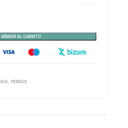
AÑADIR AL CARRITO
RROS
,
PERROS