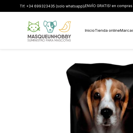
¡ENVÍO GRATIS! en compras s
Tlf. +34 699323435 (solo whatsapp)
Inicio
Tienda online
Marca