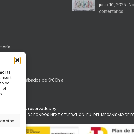
junio 10, 2025
No
comentarios
mería.
mo las
onsentir
0h a 20:30h . Sábados de 9:00h a
nto de
r el
 y
los derechos reservados. ღ
NANCIADO POR LOS FONDOS NEXT GENERATION (EU) DEL MECANISMO DE RE
rencias