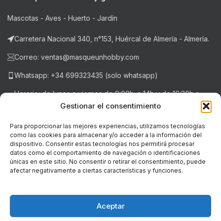
Mascotas - Aves - Huerto - Jardín
Carretera Nacional 340, n°153, Huércal de Almería - Almería.
Correo: ventas@masqueunhobby.com
Whatsapp: +34 699323435 (solo whatsapp)
Horario: de lunes a viernes de 9:00h. a 14h y de 16:30h a
20:30h . Sábados de 9:00h a 14:00h.
Gestionar el consentimiento
Para proporcionar las mejores experiencias, utilizamos tecnologías
como las cookies para almacenar y/o acceder a la información del
NOTICIAS RECIENTES
dispositivo. Consentir estas tecnologías nos permitirá procesar
datos como el comportamiento de navegación o identificaciones
únicas en este sitio. No consentir o retirar el consentimiento, puede
LEGAL
afectar negativamente a ciertas características y funciones.
© Copyright - 2018-2026 masqueunhobby.com. - Todos los
derechos reservados. ღ
Aceptar