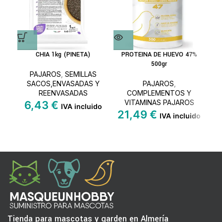
CHIA 1kg (PINETA)
PROTEINA DE HUEVO 47%
P
500gr
PAJAROS
,
SEMILLAS
SACOS,ENVASADAS Y
PAJAROS
,
REENVASADAS
COMPLEMENTOS Y
VITAMINAS PAJAROS
6,43
€
IVA incluido
21,49
€
2
IVA incluido
Tienda para mascotas y garden en Almería