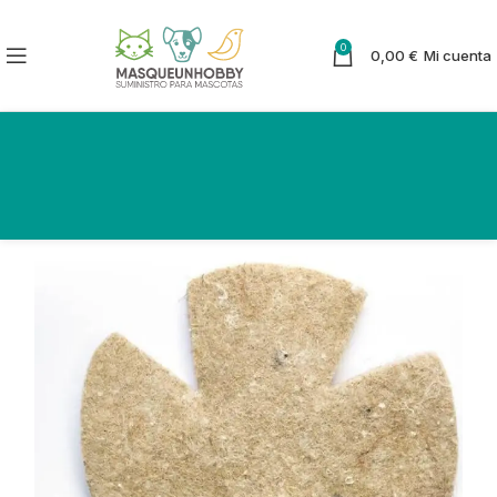
0
0,00
€
Mi cuenta