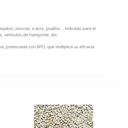
quitos, moscas, a aros, piojillos…. Indicado para el
, vehículos de transporte, etc.
ia, potenciada con BPO, que multiplica su eficacia
 de forma aérea. No aplicar sobre alimentos ni
alimentos. No utilizar en presencia de personas y/o
ares vivibles ni accesibles a los niños y a los
oducto en su recipiente original y no reutilizar el
AGOTAD