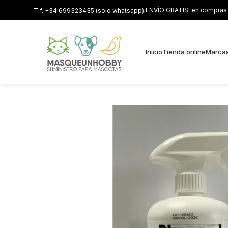
¡ENVÍO GRATIS! en compras s
Tlf. +34 699323435 (solo whatsapp)
Inicio
Tienda online
Marca