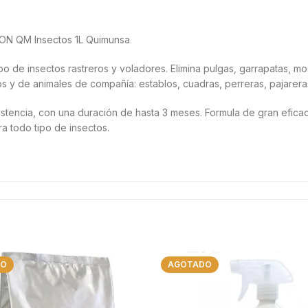
RON QM Insectos 1L Quimunsa
ipo de insectos rastreros y voladores. Elimina pulgas, garrapatas, mos
 y de animales de compañía: establos, cuadras, perreras, pajareras
stencia, con una duración de hasta 3 meses. Formula de gran eficac
a todo tipo de insectos.
 LA ETIQUETA.
uperficies, zócalos y suelos del producto puro. No podrá aplicarse
cies donde se manipulen, preparen o hayan de servirse o consumirse 
trar en el recinto donde se realiza la aplicación. No aplicar en lug
icos. Evitar el contacto con las superficies tratadas. Mantener el pr
DO
AGOTADO