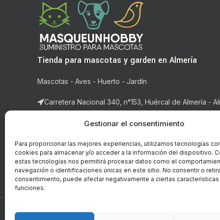
Tienda para mascotas y garden en Almería
Mascotas - Aves - Huerto - Jardín
Carretera Nacional 340, n°153, Huércal de Almería - Al
Correo: ventas@masqueunhobby.com
Gestionar el consentimiento
Whatsapp: +34 699323435 (solo whatsapp)
Para proporcionar las mejores experiencias, utilizamos tecnologías co
cookies para almacenar y/o acceder a la información del dispositivo. C
Horario: de lunes a viernes de 9:00h. a 14h y de 16:3
estas tecnologías nos permitirá procesar datos como el comportamie
14:00h.
navegación o identificaciones únicas en este sitio. No consentir o retira
consentimiento, puede afectar negativamente a ciertas características
funciones.
© Copyright - 2018-2026 masqueunhobby.com. - Todos 
PROGRAMA KIT DIGITAL FI