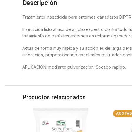
Descripción
Tratamiento insecticida para entornos ganaderos DIPT
Insecticida listo al uso de amplio espectro contra todo t
tratamiento de parásitos externos en entornos ganaderos
Actua de forma muy rápida y su acción es de larga persi
insecticida, proporcionando excelentes resultados contr
APLICACIÓN: mediante pulverización. Secado rápido.
ANTES DE USAR EL PRODUCTO LÉASE DETENIDAMENTE
MODO DE EMPLEO: Pulverizacion localizada y dirigida a s
Productos relacionados
utensilios de cocina. No podrá aplicarse sobre superfi
animales domésticos. Ventilase adecuadamente antes de en
animales domésticos. No mezclar con otros productos quím
AGOTA
envase.
USO POR EL PÚBLICO EN GENERAL.