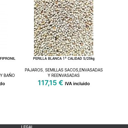
FIPRONIL
PERILLA BLANCA 1ª CALIDAD S/25kg
ESPECI
AÑADIR AL CARRITO
LEER MÁS
PAJAROS
,
SEMILLAS SACOS,ENVASADAS
PAJAR
 Y BAÑO
Y REENVASADAS
117,15
€
1
ido
IVA incluido
LEGAL