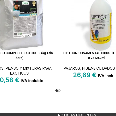
PRO.COMPLETE EXOTICOS 4kg (sin
DIPTRON ORNAMENTAL BIRDS 1L 
S
LEER MÁS
dore)
0,75 MG/ml
OS
,
PIENSO Y MIXTURAS PARA
PAJAROS
,
HIGIENE,CUIDADOS
EXOTICOS
26,69
€
IVA inclu
0,58
€
IVA incluido
NOTICIAS RECIENTES