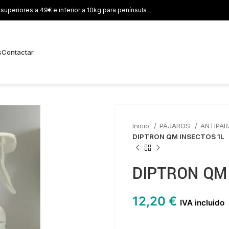
uperiores a 49€ e inferior a 10kg para península
s
Contactar
Inicio
PAJAROS
ANTIPAR
DIPTRON QM INSECTOS 1L
DIPTRON QM
12,20
€
IVA incluido