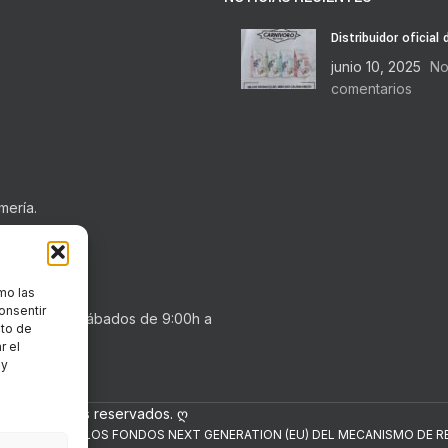
Distribuidor oficial
junio 10, 2025
No
comentarios
mería.
mo las
onsentir
0h a 20:30h . Sábados de 9:00h a
nto de
r el
 y
los derechos reservados. ღ
NANCIADO POR LOS FONDOS NEXT GENERATION (EU) DEL MECANISMO DE RE