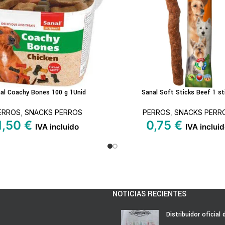
al Coachy Bones 100 g 1Unid
Sanal Soft Sticks Beef 1 st
S
AÑADIR AL CARRITO
ERROS
,
SNACKS PERROS
PERROS
,
SNACKS PERR
1,50
€
0,75
€
IVA incluido
IVA inclui
NOTICIAS RECIENTES
Distribuidor oficial