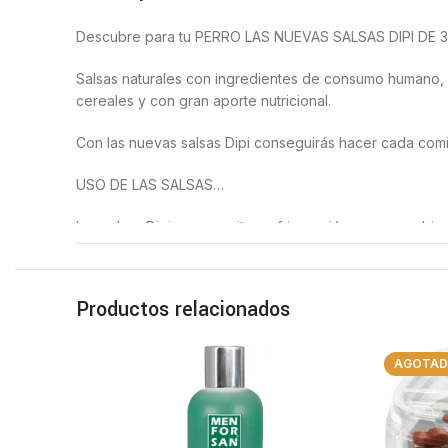
Descubre para tu PERRO LAS NUEVAS SALSAS DIPI DE 
Salsas naturales con ingredientes de consumo humano, s
cereales y con gran aporte nutricional.
Con las nuevas salsas Dipi conseguirás hacer cada comid
USO DE LAS SALSAS…
Las salsas Dipi no necesitas refrigeración, una vez abi
dosificación se hará directamente del bote, tiene una vál
para disfrutar.
Productos relacionados
Salsa sabor pollo asado: Agua, caldo de pollo, (almidón
extracto de puerro, extracto de zanahoria, cúcrcuma), 
levadura y sal.
AGOTA
Por cada 100 gr de producto…
Valor energético 96 KJ 23 Kcal