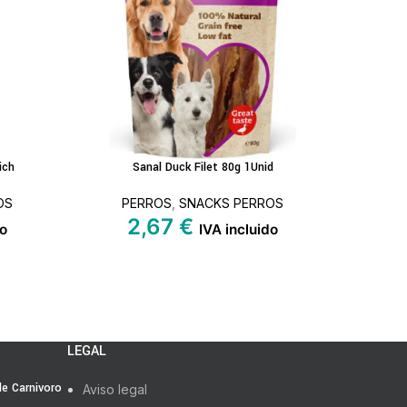
ich
Sanal Duck Filet 80g 1Unid
LEER MÁS
OS
PERROS
,
SNACKS PERROS
2,67
€
do
IVA incluido
LEGAL
 de Carnivoro
Aviso legal