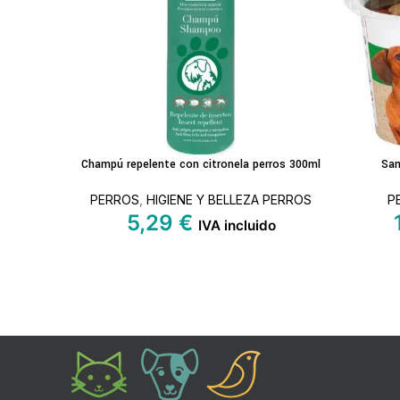
Proteína 0,9 g
Contenido graso 0,9 g
Grasas saturadas 0.5g
Hidratos de carbono 2,4 g
Champú repelente con citronela perros 300ml
San
AÑADIR AL CARRITO
LEER MÁ
Azúcares 0,4 g
PERROS
,
HIGIENE Y BELLEZA PERROS
P
5,29
€
Sal 2,77 g
IVA incluido