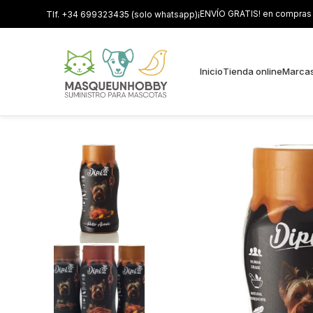
¡ENVÍO GRATIS! en compras s
Tlf. +34 699323435 (solo whatsapp)
Inicio
Tienda online
Marca