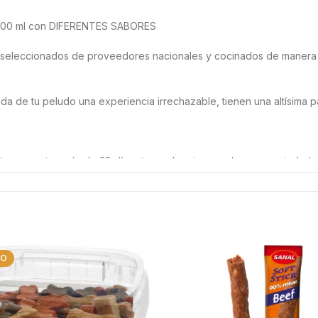
300 ml con DIFERENTES SABORES
eleccionados de proveedores nacionales y cocinados de manera arte
a de tu peludo una experiencia irrechazable, tienen una altísima pa
ertas aguantan más de 28 días sin perder ninguna de sus propiedades
vula antigoteo que facilitará la acción sin derramar nada, se agita a
 modificado de maíz, aromas (contiene apio), sal extracto de levadur
almidón modificado de maíz, jarabe de glucosa y fructosa, estabili
DO