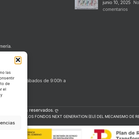
junio 10, 2025
No
comentarios
mería.
mo las
onsentir
0h a 20:30h . Sábados de 9:00h a
nto de
r el
 y
los derechos reservados. ღ
NANCIADO POR LOS FONDOS NEXT GENERATION (EU) DEL MECANISMO DE RE
rencias