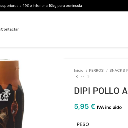
uperiores a 49€ e inferior a 10kg para península
s
Contactar
Inicio
PERROS
SNACKS 
DIPI POLLO 
5,95
€
IVA incluido
PESO