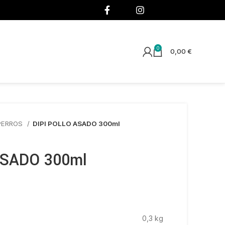
¡SÍGUENOS!
0
0,00
€
PERROS
DIPI POLLO ASADO 300ml
ASADO 300ml
0,3 kg