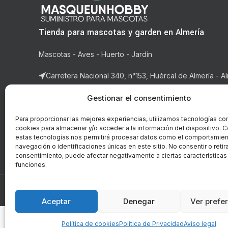
Tienda para mascotas y garden en Almería
Mascotas - Aves - Huerto - Jardín
Carretera Nacional 340, n°153, Huércal de Almería - Al
Correo: ventas@masqueunhobby.com
Gestionar el consentimiento
Whatsapp: +34 699323435 (solo whatsapp)
Para proporcionar las mejores experiencias, utilizamos tecnologías co
cookies para almacenar y/o acceder a la información del dispositivo. C
Horario: de lunes a viernes de 9:00h. a 14h y de 16:3
estas tecnologías nos permitirá procesar datos como el comportamie
14:00h.
navegación o identificaciones únicas en este sitio. No consentir o retira
consentimiento, puede afectar negativamente a ciertas características
funciones.
© Copyright - 2018-2026 masqueunhobby.com. - Todos 
PROGRAMA KIT DIGITAL FI
Aceptar
Denegar
Ver prefe
Política de cookies
Política de Privacidad
Aviso legal