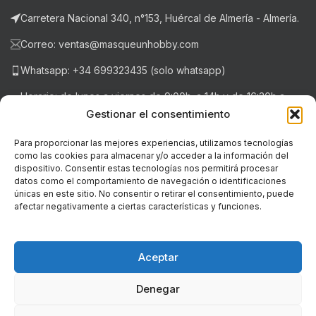
Carretera Nacional 340, n°153, Huércal de Almería - Almería.
Correo: ventas@masqueunhobby.com
Whatsapp: +34 699323435 (solo whatsapp)
Horario: de lunes a viernes de 9:00h. a 14h y de 16:30h a
20:30h . Sábados de 9:00h a 14:00h.
Gestionar el consentimiento
Para proporcionar las mejores experiencias, utilizamos tecnologías
como las cookies para almacenar y/o acceder a la información del
NOTICIAS RECIENTES
dispositivo. Consentir estas tecnologías nos permitirá procesar
datos como el comportamiento de navegación o identificaciones
únicas en este sitio. No consentir o retirar el consentimiento, puede
LEGAL
afectar negativamente a ciertas características y funciones.
© Copyright - 2018-2026 masqueunhobby.com. - Todos los
derechos reservados. ღ
Aceptar
PROGRAMA KIT DIGITAL FINANCIADO POR LOS FONDOS NEXT
Denegar
GENERATION (EU) DEL MECANISMO DE RECUPERACIÓN Y RESILIENCIA