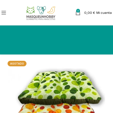
0
0,00
€
Mi cuenta
AGOTADO