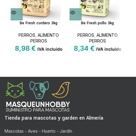
Be Fresh cordero 3kg
Be Fresh pollo 3kg
X-P
PERROS
,
ALIMENTO
PERROS
,
ALIMENTO
PERROS
PERROS
8,98
€
8,34
€
IVA incluido
IVA incluido
4
Tienda para mascotas y garden en Almería
Mascotas - Aves - Huerto - Jardín