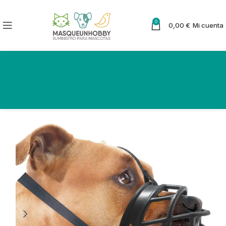
0
0,00
€
Mi cuenta