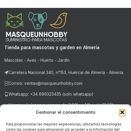
Tienda para mascotas y garden en Almería
Mascotas - Aves - Huerto - Jardín
Carretera Nacional 340, n°153, Huércal de Almería - Almería.
Correo: ventas@masqueunhobby.com
Whatsapp: +34 699323435 (solo whatsapp)
Horario: de lunes a viernes de 9:00h. a 14h y de 16:30h a
20:30h . Sábados de 9:00h a 14:00h.
Gestionar el consentimiento
Para proporcionar las mejores experiencias, utilizamos tecnologías
como las cookies para almacenar y/o acceder a la información del